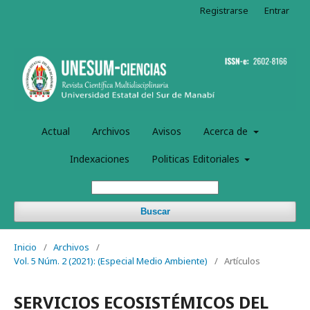
Registrarse
Entrar
Actual
Archivos
Avisos
Acerca de
Indexaciones
Politicas Editoriales
Buscar
Inicio
/
Archivos
/
Vol. 5 Núm. 2 (2021): (Especial Medio Ambiente)
/
Artículos
SERVICIOS ECOSISTÉMICOS DEL