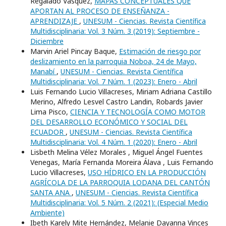
Regalado Vásquez,
MAPAS CONCEPTUALES QUE
APORTAN AL PROCESO DE ENSEÑANZA -
APRENDIZAJE
,
UNESUM - Ciencias. Revista Científica
Multidisciplinaria: Vol. 3 Núm. 3 (2019): Septiembre -
Diciembre
Marvin Ariel Pincay Baque,
Estimación de riesgo por
deslizamiento en la parroquia Noboa, 24 de Mayo,
Manabí
,
UNESUM - Ciencias. Revista Científica
Multidisciplinaria: Vol. 7 Núm. 1 (2023): Enero - Abril
Luis Fernando Lucio Villacreses, Miriam Adriana Castillo
Merino, Alfredo Lesvel Castro Landin, Robards Javier
Lima Pisco,
CIENCIA Y TECNOLOGÍA COMO MOTOR
DEL DESARROLLO ECONÓMICO Y SOCIAL DEL
ECUADOR
,
UNESUM - Ciencias. Revista Científica
Multidisciplinaria: Vol. 4 Núm. 1 (2020): Enero - Abril
Lisbeth Melina Vélez Morales , Miguel Ángel Fuentes
Venegas, María Fernanda Moreira Álava , Luis Fernando
Lucio Villacreses,
USO HÍDRICO EN LA PRODUCCIÓN
AGRÍCOLA DE LA PARROQUIA LODANA DEL CANTÓN
SANTA ANA
,
UNESUM - Ciencias. Revista Científica
Multidisciplinaria: Vol. 5 Núm. 2 (2021): (Especial Medio
Ambiente)
Ibeth Karely Mite Hernández, Melanie Dayanna Vinces