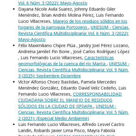
Vol. 6 Núm. 3 (2022): Mayo-Agosto
Dayana Nicole Avila Suarez, Johnny Eduardo Giler
Menéndez, Brian Andrés Molina Pérez, Luis Fernando
Lucio Villacreses,
Manejo de los residuos sólidos en los
hogares de la parroquia Portoviejo
,
UNESUM - Ciencias.
Revista Científica Multidisciplinaria: Vol. 6 Núm. 3 (2022):
Mayo-Agosto
Félix Maximiliano Chipre Plúa , Jandry Joel Pérez Lozano,
Andreina Jamilet Pin Bone , José Carlos Rodríguez López
, Luis Fernando Lucio Villacreses,
Características
geomorfológicas de la cuenca del río Manta
,
UNESUM -
Ciencias. Revista Científica Multidisciplinaria: Vol. 9 Núm.
3 (2025): Septiembre-Diciembre
Ví­ctor Alfonso Choez Bastidas, Pamela Mercedes
Menéndez González, Eduardo David Veliz Cedeño, Luis
Fernando Lucio Villacreses,
CORRESPONSABILIDAD
CIUDADANA SOBRE EL MANEJO DE RESIDUOS
SÓLIDOS EN LA CIUDAD DE JIPIJAPA
,
UNESUM -
Ciencias. Revista Científica Multidisciplinaria: Vol. 5 Núm.
2 (2021): (Especial Medio Ambiente)
Luis Fernando Lucio Villacreses, Alfredo Lesvel Castro
Landin, Robards Javier Lima Pisco, Mayra Fabiola