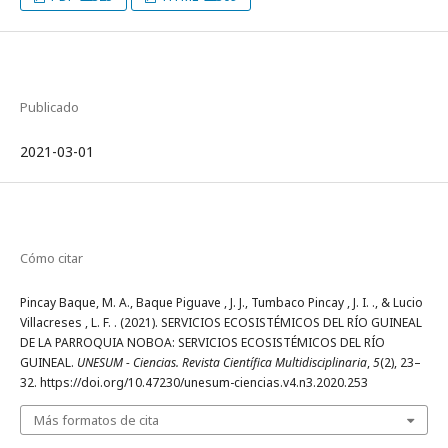
Publicado
2021-03-01
Cómo citar
Pincay Baque, M. A., Baque Piguave , J. J., Tumbaco Pincay , J. I. ., & Lucio
Villacreses , L. F. . (2021). SERVICIOS ECOSISTÉMICOS DEL RÍO GUINEAL
DE LA PARROQUIA NOBOA: SERVICIOS ECOSISTÉMICOS DEL RÍO
GUINEAL.
UNESUM - Ciencias. Revista Científica Multidisciplinaria
,
5
(2), 23–
32. https://doi.org/10.47230/unesum-ciencias.v4.n3.2020.253
Más formatos de cita