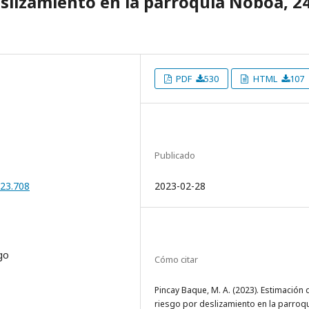
eslizamiento en la parroquia Noboa, 2
PDF
530
HTML
107
Publicado
023.708
2023-02-28
sgo
Cómo citar
Pincay Baque, M. A. (2023). Estimación 
riesgo por deslizamiento en la parroq