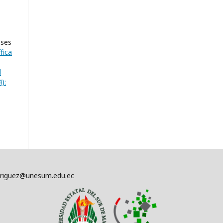
eses
fica
l
):
driguez@unesum.edu.ec