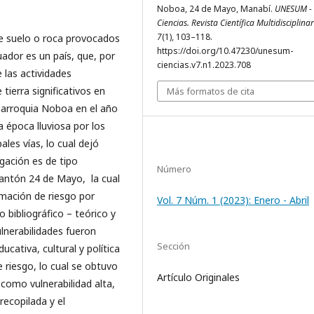
Noboa, 24 de Mayo, Manabí.
UNESUM -
Ciencias. Revista Científica Multidisciplina
7
(1), 103–118.
e suelo o roca provocados
https://doi.org/10.47230/unesum-
uador es un país, que, por
ciencias.v7.n1.2023.708
 las actividades
tierra significativos en
Más formatos de cita
a parroquia Noboa en el año
a época lluviosa por los
les vías, lo cual dejó
igación es de tipo
Número
 cantón 24 de Mayo, la cual
imación de riesgo por
Vol. 7 Núm. 1 (2023): Enero - Abril
 bibliográfico – teórico y
ulnerabilidades fueron
Sección
ucativa, cultural y política
 riesgo, lo cual se obtuvo
Artículo Originales
como vulnerabilidad alta,
 recopilada y el