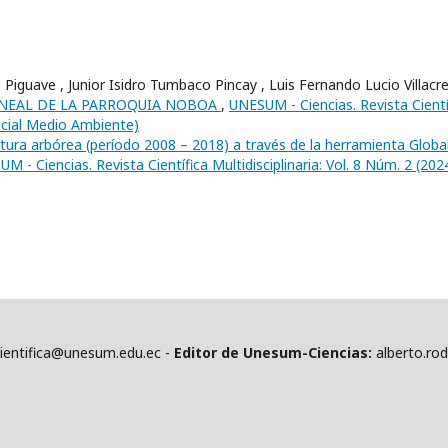
 Piguave , Junior Isidro Tumbaco Pincay , Luis Fernando Lucio Villacr
UINEAL DE LA PARROQUIA NOBOA
,
UNESUM - Ciencias. Revista Cientí
pecial Medio Ambiente)
tura arbórea (período 2008 – 2018) a través de la herramienta Globa
M - Ciencias. Revista Científica Multidisciplinaria: Vol. 8 Núm. 2 (2024
cientifica@unesum.edu.ec -
Editor de Unesum-Ciencias:
alberto.ro