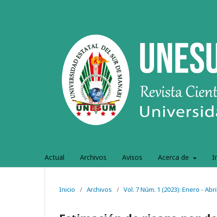
Actual
Archivos
Avisos
Acerca de
I
Inicio
/
Archivos
/
Vol. 7 Núm. 1 (2023): Enero - Abri