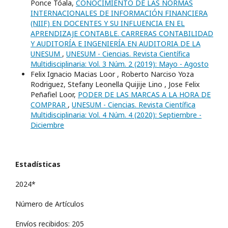
Ponce Tóala,
CONOCIMIENTO DE LAS NORMAS
INTERNACIONALES DE INFORMACIÓN FINANCIERA
(NIIF) EN DOCENTES Y SU INFLUENCIA EN EL
APRENDIZAJE CONTABLE. CARRERAS CONTABILIDAD
Y AUDITORÍA E INGENIERÍA EN AUDITORIA DE LA
UNESUM
,
UNESUM - Ciencias. Revista Científica
Multidisciplinaria: Vol. 3 Núm. 2 (2019): Mayo - Agosto
Felix Ignacio Macias Loor , Roberto Narciso Yoza
Rodriguez, Stefany Leonella Quijije Lino , Jose Felix
Peñafiel Loor,
PODER DE LAS MARCAS A LA HORA DE
COMPRAR
,
UNESUM - Ciencias. Revista Científica
Multidisciplinaria: Vol. 4 Núm. 4 (2020): Septiembre -
Diciembre
Estadísticas
2024*
Número de Artículos
Envíos recibidos: 205