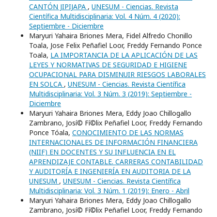
CANTÓN JIPIJAPA
,
UNESUM - Ciencias. Revista
Científica Multidisciplinaria: Vol. 4 Núm. 4 (2020):
Septiembre - Diciembre
Maryuri Yahaira Briones Mera, Fidel Alfredo Chonillo
Toala, Jose Felix Peñafiel Loor, Freddy Fernando Ponce
Toala,
LA IMPORTANCIA DE LA APLICACIÓN DE LAS
LEYES Y NORMATIVAS DE SEGURIDAD E HIGIENE
OCUPACIONAL PARA DISMINUIR RIESGOS LABORALES
EN SOLCA
,
UNESUM - Ciencias. Revista Científica
Multidisciplinaria: Vol. 3 Núm. 3 (2019): Septiembre -
Diciembre
Maryuri Yahaira Briones Mera, Eddy Joao Chillogallo
Zambrano, Josí© Fí©lix Peñafiel Loor, Freddy Fernando
Ponce Tóala,
CONOCIMIENTO DE LAS NORMAS
INTERNACIONALES DE INFORMACIÓN FINANCIERA
(NIIF) EN DOCENTES Y SU INFLUENCIA EN EL
APRENDIZAJE CONTABLE. CARRERAS CONTABILIDAD
Y AUDITORÍA E INGENIERÍA EN AUDITORIA DE LA
UNESUM
,
UNESUM - Ciencias. Revista Científica
Multidisciplinaria: Vol. 3 Núm. 1 (2019): Enero - Abril
Maryuri Yahaira Briones Mera, Eddy Joao Chillogallo
Zambrano, Josí© Fí©lix Peñafiel Loor, Freddy Fernando