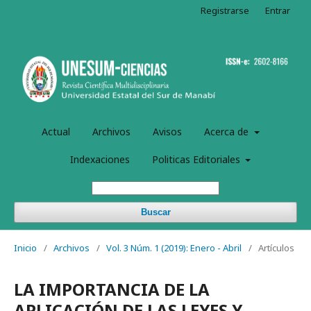
Registrarse
Entrar
Actual
Archivos
Avisos
Acerca de
Indexaciones
Politicas Editoriales
Buscar
Inicio
/
Archivos
/
Vol. 3 Núm. 1 (2019): Enero - Abril
/
Artículos
LA IMPORTANCIA DE LA
APLICACIÓN DE LAS LEYES Y