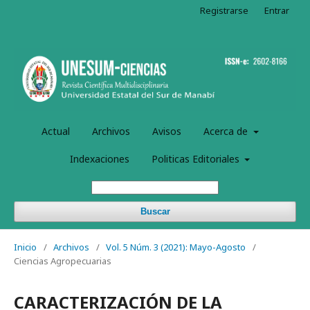
Registrarse
Entrar
Actual
Archivos
Avisos
Acerca de
Indexaciones
Politicas Editoriales
Buscar
Inicio
/
Archivos
/
Vol. 5 Núm. 3 (2021): Mayo-Agosto
/
Ciencias Agropecuarias
CARACTERIZACIÓN DE LA