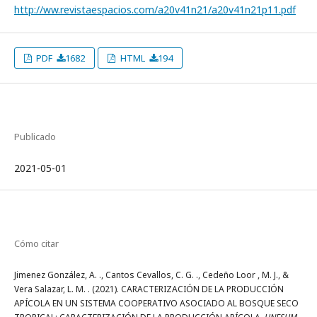
http://ww.revistaespacios.com/a20v41n21/a20v41n21p11.pdf
PDF
1682
HTML
194
Publicado
2021-05-01
Cómo citar
Jimenez González, A. ., Cantos Cevallos, C. G. ., Cedeño Loor , M. J., &
Vera Salazar, L. M. . (2021). CARACTERIZACIÓN DE LA PRODUCCIÓN
APÍCOLA EN UN SISTEMA COOPERATIVO ASOCIADO AL BOSQUE SECO