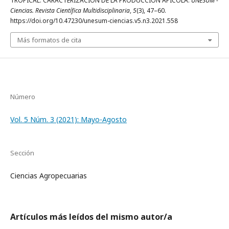
TROPICAL: CARACTERIZACIÓN DE LA PRODUCCIÓN APÍCOLA.
UNESUM -
Ciencias. Revista Científica Multidisciplinaria
,
5
(3), 47–60.
https://doi.org/10.47230/unesum-ciencias.v5.n3.2021.558
Más formatos de cita
Número
Vol. 5 Núm. 3 (2021): Mayo-Agosto
Sección
Ciencias Agropecuarias
Artículos más leídos del mismo autor/a