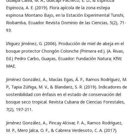
Guallpa Calva, M. Á., Guilcapi Pacheco, E. D., & Espinoza
Espinoza, A. E. (2019). Flora apícola de la zona estepa
espinosa Montano Bajo, en la Estación Experimental Tunshi,
Riobamba, Ecuador. Revista Dominio de las Ciencias, 5(2), 71-
93.
Iñiguez Jiménez, G. (2006). Producción de miel de abeja en el
bosque protector Chongón Colonche (Primera ed.). (A. Rivas,
Ed.) Pedro Carbo, Guayas, Ecuador: Fundación Natura; KfW;
MAE.
Jiménez González, A., Macías Egas, Á. F., Ramos Rodríguez, M.
P., Tapia Zúñiga, M. V., & Blandariz, S. R. (2019). Indicadores de
sostenibilidad con énfasis en el estado de conservación del
bosque seco tropical. Revista Cubana de Ciencias Forestales,
7(2), 197-211.
Jiménez González, A., Pincay Alcivar, F. A., Ramos Rodríguez,
M. P., Mero Jalca, O. F., & Cabrera Verdesoto, C. A. (2017).