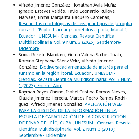
Alfredo Jiménez González , Jonathan Avila Muñiz ,
Ignacio Estévez Valdés, Favio Leonardo Ruilova
Narváez, Enma Margarita Baquero Cárdenas,
Respuestas morfológicas de seis genotipos de Jatropha
curcas L. (Euphorbiaceae) sometidos a poda, Manabí,
Ecuador
,
UNESUM - Ciencias. Revista Científica
Multidisciplinaria: Vol. 9 Núm. 3 (2025): Septiembre-
Diciembre
Sonia Rosete Blandariz, Gema Valeria Saltos Toala,
Romina Stephania Sáenz Véliz, Alfredo Jiménez
González,
Biodiversidad amenazada de interés para el
turismo en la región litoral, Ecuador
,
UNESUM -
Ciencias. Revista Científica Multidisciplinaria: Vol. 7 Núm.
1 (2023): Enero - Abril
Raymari Reyes Chirino, Isabel Cristina Ramos Nieves,
Claudia Jimenez Heredia, Marcos Pedro Ramos Rodrí­
guez, Alfredo Jimenez González,
APLICACIÓN WEB
PARA LA GESTIÓN DE LA INFORMACIÓN EN LA
ESCUELA DE CAPACITACIÓN DE LA CONSTRUCCIÓN
DE PINAR DEL RÍO, CUBA
,
UNESUM - Ciencias. Revista
Científica Multidisciplinaria: Vol. 2 Núm. 3 (2018):
Septiembre - Diciembre