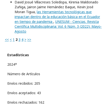
David Josué Villacreses Soledispa, Kirenia Maldonado
Zuñiga, Jairon Jaime Hernández Baque, Kevin José
Moran Tigua,
las Herramientas tecnológicas que
impactan dentro de la educación básica en el Ecuador
en tiempo de pandemia
,
UNESUM - Ciencias. Revista
Científica Multidisciplinaria: Vol. 6 Núm. 3 (2022): Mayo-
Agosto
<<
<
1
2
3
4
>
>>
Estadísticas
2024*
Número de Artículos
Envíos recibidos: 205
Envíos aceptados: 43
Envíos rechazados: 162