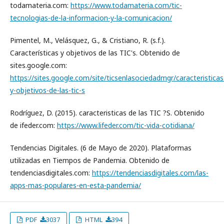
todamateria.com:
https://www.todamateria.com/tic-
tecnologias-de-la-informacion-y-la-comunicacion/
Pimentel, M., Velásquez, G., & Cristiano, R. (s.f.).
Características y objetivos de las TIC's. Obtenido de
sites.google.com:
https://sites.google.com/site/ticsenlasociedadmgr/caracteristicas
y-objetivos-de-las-tic-s
Rodríguez, D. (2015). caracteristicas de las TIC ?S. Obtenido
de ifeder.com:
https://www.lifeder.com/tic-vida-cotidiana/
Tendencias Digitales. (6 de Mayo de 2020). Plataformas
utilizadas en Tiempos de Pandemia. Obtenido de
tendenciasdigitales.com:
https://tendenciasdigitales.com/las-
apps-mas-populares-en-esta-pandemia/
PDF
3037
HTML
394