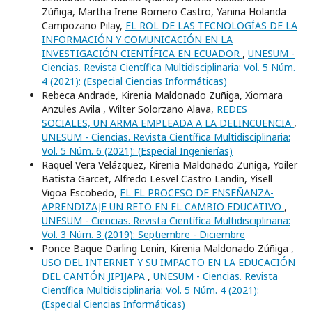
Zúñiga, Martha Irene Romero Castro, Yanina Holanda
Campozano Pilay,
EL ROL DE LAS TECNOLOGÍAS DE LA
INFORMACIÓN Y COMUNICACIÓN EN LA
INVESTIGACIÓN CIENTÍFICA EN ECUADOR
,
UNESUM -
Ciencias. Revista Científica Multidisciplinaria: Vol. 5 Núm.
4 (2021): (Especial Ciencias Informáticas)
Rebeca Andrade, Kirenia Maldonado Zuñiga, Xiomara
Anzules Avila , Wilter Solorzano Alava,
REDES
SOCIALES, UN ARMA EMPLEADA A LA DELINCUENCIA
,
UNESUM - Ciencias. Revista Científica Multidisciplinaria:
Vol. 5 Núm. 6 (2021): (Especial Ingenierí­as)
Raquel Vera Velázquez, Kirenia Maldonado Zuñiga, Yoiler
Batista Garcet, Alfredo Lesvel Castro Landin, Yisell
Vigoa Escobedo,
EL EL PROCESO DE ENSEÑANZA-
APRENDIZAJE UN RETO EN EL CAMBIO EDUCATIVO
,
UNESUM - Ciencias. Revista Científica Multidisciplinaria:
Vol. 3 Núm. 3 (2019): Septiembre - Diciembre
Ponce Baque Darling Lenin, Kirenia Maldonado Zúñiga ,
USO DEL INTERNET Y SU IMPACTO EN LA EDUCACIÓN
DEL CANTÓN JIPIJAPA
,
UNESUM - Ciencias. Revista
Científica Multidisciplinaria: Vol. 5 Núm. 4 (2021):
(Especial Ciencias Informáticas)