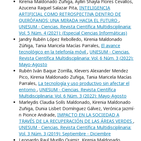
Kirenia Maldonado Zuñiga, Ayllin Shayla Flores Cevallos,
Azucena Raquel Salazar Pita,
INTELIGENCIA
ARTIFICIAL COMO RETROSPECTIVA DENTRO DE
QUIRÓFANOS: UNA MIRADA HACIA EL FUTURO
,
UNESUM - Ciencias. Revista Científica Multidisciplinaria:
Vol. 5 Núm. 4 (2021): (Especial Ciencias Informáticas)
Jandry Rubén López Rebolledo, Kirenia Maldonado
Zúñiga, Tania Maricela Macías Parrales,
El avance
tecnológico en la telefonía móvil
,
UNESUM - Ciencias.
Revista Científica Multidisciplinaria: Vol. 6 Núm. 3 (2022):
Mayo-Agosto
Rubén Iván Baque Zorrilla, Klevers Alexander Mendez
Pico, Kirenia Maldonado Zuñiga, Tania Maricela Macías
Parrales,
La tecnología y uso productivo sin afectar el
entorno
,
UNESUM - Ciencias. Revista Científica
Multidisciplinaria: Vol. 6 Núm. 3 (2022): Mayo-Agosto
Marleydis Claudia Solí­s Maldonado, Kirenia Maldonado
Zuñiga, Dunia Lisbet Domí­nguez Gálvez, Verónica Jazmí­
n Pionce Andrade,
IMPACTO EN LA SOCIEDAD A
TRAVÉS DE LA RECUPERACIÓN DE LAS ÁREAS VERDES
,
UNESUM - Ciencias. Revista Científica Multidisciplinaria:
Vol. 3 Núm. 3 (2019): Septiembre - Diciembre
Leonardo Raul Murillo Quimiz, Kirenia Maldonado