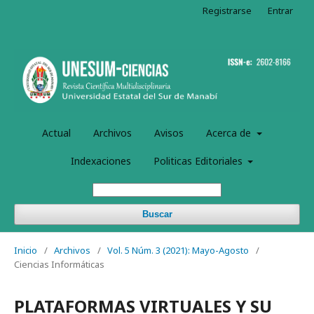
Registrarse
Entrar
Actual
Archivos
Avisos
Acerca de
Indexaciones
Politicas Editoriales
Buscar
Inicio
/
Archivos
/
Vol. 5 Núm. 3 (2021): Mayo-Agosto
/
Ciencias Informáticas
PLATAFORMAS VIRTUALES Y SU