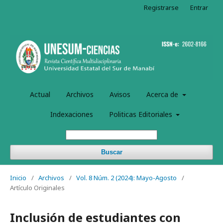
Registrarse
Entrar
Actual
Archivos
Avisos
Acerca de
Indexaciones
Politicas Editoriales
Buscar
Inicio
/
Archivos
/
Vol. 8 Núm. 2 (2024): Mayo-Agosto
/
Artículo Originales
Inclusión de estudiantes con