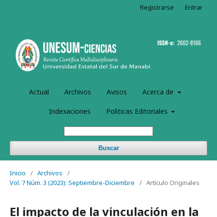
Registrarse
Entrar
Actual
Archivos
Avisos
Acerca de
Indexaciones
Politicas Editoriales
Buscar
Inicio
/
Archivos
/
Vol. 7 Núm. 3 (2023): Septiembre-Diciembre
/
Artículo Originales
El impacto de la vinculación en la