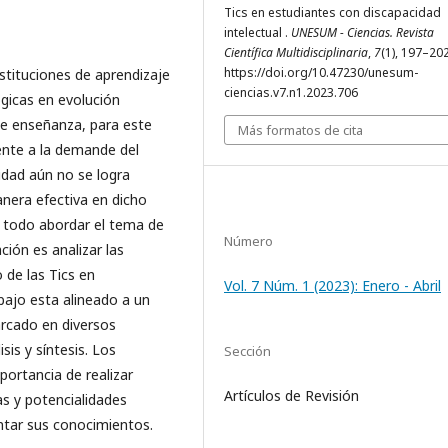
Tics en estudiantes con discapacidad
intelectual .
UNESUM - Ciencias. Revista
Científica Multidisciplinaria
,
7
(1), 197–202
https://doi.org/10.47230/unesum-
nstituciones de aprendizaje
ciencias.v7.n1.2023.706
ógicas en evolución
de enseñanza, para este
Más formatos de cita
ente a la demande del
idad aún no se logra
nera efectiva en dicho
e todo abordar el tema de
Número
ción es analizar las
 de las Tics en
Vol. 7 Núm. 1 (2023): Enero - Abril
abajo esta alineado a un
arcado en diversos
sis y síntesis. Los
Sección
ortancia de realizar
Artículos de Revisión
as y potencialidades
ntar sus conocimientos.