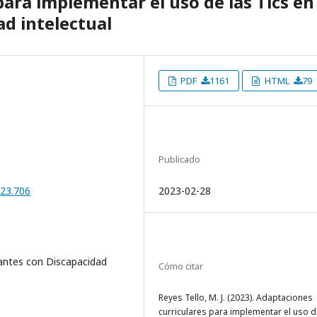
ara implementar el uso de las Tics en
ad intelectual
PDF
1161
HTML
79
Publicado
023.706
2023-02-28
iantes con Discapacidad
Cómo citar
Reyes Tello, M. J. (2023). Adaptaciones
curriculares para implementar el uso d