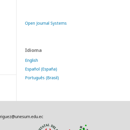
Open Journal Systems
Idioma
English
Español (España)
Português (Brasil)
driguez@unesum.edu.ec