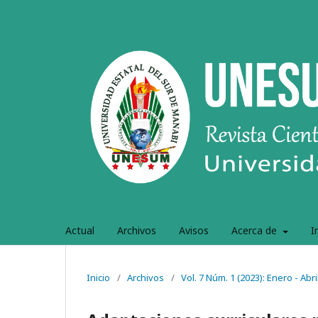
Actual
Archivos
Avisos
Acerca de
I
Inicio
/
Archivos
/
Vol. 7 Núm. 1 (2023): Enero - Abri