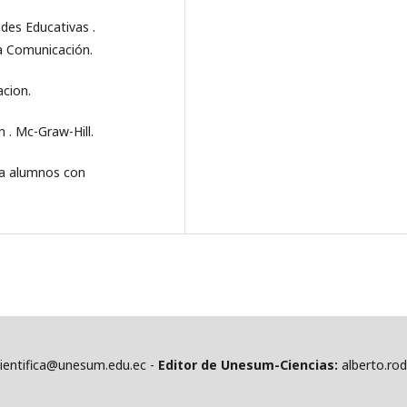
des Educativas .
a Comunicación.
acion.
n . Mc-Graw-Hill.
ara alumnos con
cientifica@unesum.edu.ec -
Editor de Unesum-Ciencias:
alberto.ro