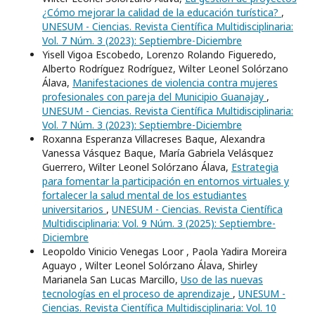
¿Cómo mejorar la calidad de la educación turística?
,
UNESUM - Ciencias. Revista Científica Multidisciplinaria:
Vol. 7 Núm. 3 (2023): Septiembre-Diciembre
Yisell Vigoa Escobedo, Lorenzo Rolando Figueredo,
Alberto Rodríguez Rodríguez, Wilter Leonel Solórzano
Álava,
Manifestaciones de violencia contra mujeres
profesionales con pareja del Municipio Guanajay
,
UNESUM - Ciencias. Revista Científica Multidisciplinaria:
Vol. 7 Núm. 3 (2023): Septiembre-Diciembre
Roxanna Esperanza Villacreses Baque, Alexandra
Vanessa Vásquez Baque, María Gabriela Velásquez
Guerrero, Wilter Leonel Solórzano Álava,
Estrategia
para fomentar la participación en entornos virtuales y
fortalecer la salud mental de los estudiantes
universitarios
,
UNESUM - Ciencias. Revista Científica
Multidisciplinaria: Vol. 9 Núm. 3 (2025): Septiembre-
Diciembre
Leopoldo Vinicio Venegas Loor , Paola Yadira Moreira
Aguayo , Wilter Leonel Solórzano Álava, Shirley
Marianela San Lucas Marcillo,
Uso de las nuevas
tecnologías en el proceso de aprendizaje
,
UNESUM -
Ciencias. Revista Científica Multidisciplinaria: Vol. 10