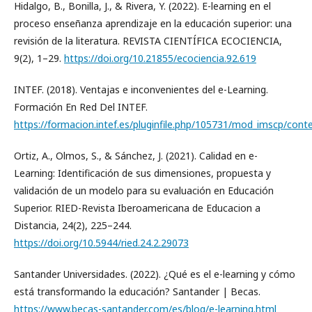
Hidalgo, B., Bonilla, J., & Rivera, Y. (2022). E-learning en el
proceso enseñanza aprendizaje en la educación superior: una
revisión de la literatura. REVISTA CIENTÍFICA ECOCIENCIA,
9(2), 1–29.
https://doi.org/10.21855/ecociencia.92.619
INTEF. (2018). Ventajas e inconvenientes del e-Learning.
Formación En Red Del INTEF.
https://formacion.intef.es/pluginfile.php/105731/mod_imscp/cont
Ortiz, A., Olmos, S., & Sánchez, J. (2021). Calidad en e-
Learning: Identificación de sus dimensiones, propuesta y
validación de un modelo para su evaluación en Educación
Superior. RIED-Revista Iberoamericana de Educacion a
Distancia, 24(2), 225–244.
https://doi.org/10.5944/ried.24.2.29073
Santander Universidades. (2022). ¿Qué es el e-learning y cómo
está transformando la educación? Santander | Becas.
https://www.becas-santander.com/es/blog/e-learning.html