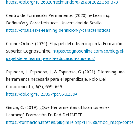
https://doi.org/10.26820/recimundo/6.(2).abr.2022.366-373
Centro de Formación Permanente. (2020). e-Learning.
Definición y Características. Universidad de Sevilla.
https://cfp.us.es/e-learning-definicion-y-caracteristicas
CognosOnline. (2020). El papel del e-learning en la Educación
Superior. CognosOnline.
https://cognosonline.com/co/blog/el-
papel-del-e-learning-en-la-educacion-superior/
Espinosa, J., Espinosa, J., & Espinosa, G. (2021). E-learning una
herramienta necesaria para el aprendizaje. Polo Del
Conocimiento, 6(3), 659–669.
https://doi.org/10.23857/pc.v6i3.2394
García, C. (2019). ¿Qué Herramientas utilizamos en e-
Learning? Formación En Red Del INTEF.
https://formacion.intef.es/pluginfile.php/111088/mod_imscp/cont