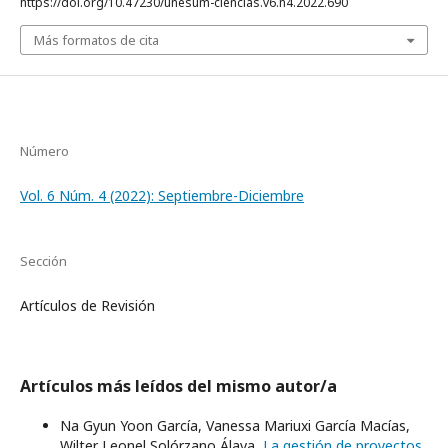
https://doi.org/10.47230/unesum-ciencias.v6.n4.2022.690
Más formatos de cita
Número
Vol. 6 Núm. 4 (2022): Septiembre-Diciembre
Sección
Artículos de Revisión
Artículos más leídos del mismo autor/a
Na Gyun Yoon García, Vanessa Mariuxi García Macías,
Wilter Leonel Solórzano Álava,
La gestión de proyectos