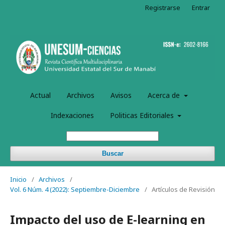
Registrarse
Entrar
Actual
Archivos
Avisos
Acerca de
Indexaciones
Politicas Editoriales
Buscar
Inicio
/
Archivos
/
Vol. 6 Núm. 4 (2022): Septiembre-Diciembre
/
Artículos de Revisión
Impacto del uso de E-learning en