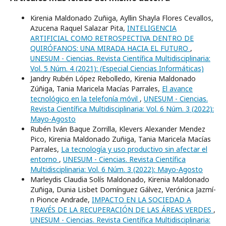
Kirenia Maldonado Zuñiga, Ayllin Shayla Flores Cevallos,
Azucena Raquel Salazar Pita,
INTELIGENCIA
ARTIFICIAL COMO RETROSPECTIVA DENTRO DE
QUIRÓFANOS: UNA MIRADA HACIA EL FUTURO
,
UNESUM - Ciencias. Revista Científica Multidisciplinaria:
Vol. 5 Núm. 4 (2021): (Especial Ciencias Informáticas)
Jandry Rubén López Rebolledo, Kirenia Maldonado
Zúñiga, Tania Maricela Macías Parrales,
El avance
tecnológico en la telefonía móvil
,
UNESUM - Ciencias.
Revista Científica Multidisciplinaria: Vol. 6 Núm. 3 (2022):
Mayo-Agosto
Rubén Iván Baque Zorrilla, Klevers Alexander Mendez
Pico, Kirenia Maldonado Zuñiga, Tania Maricela Macías
Parrales,
La tecnología y uso productivo sin afectar el
entorno
,
UNESUM - Ciencias. Revista Científica
Multidisciplinaria: Vol. 6 Núm. 3 (2022): Mayo-Agosto
Marleydis Claudia Solí­s Maldonado, Kirenia Maldonado
Zuñiga, Dunia Lisbet Domí­nguez Gálvez, Verónica Jazmí­
n Pionce Andrade,
IMPACTO EN LA SOCIEDAD A
TRAVÉS DE LA RECUPERACIÓN DE LAS ÁREAS VERDES
,
UNESUM - Ciencias. Revista Científica Multidisciplinaria: