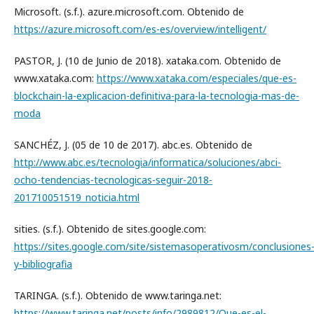
Microsoft. (s.f.). azure.microsoft.com. Obtenido de
https://azure.microsoft.com/es-es/overview/intelligent/
PASTOR, J. (10 de Junio de 2018). xataka.com. Obtenido de
www.xataka.com:
https://www.xataka.com/especiales/que-es-
blockchain-la-explicacion-definitiva-para-la-tecnologia-mas-de-
moda
SANCHÉZ, J. (05 de 10 de 2017). abc.es. Obtenido de
http://www.abc.es/tecnologia/informatica/soluciones/abci-
ocho-tendencias-tecnologicas-seguir-2018-
201710051519_noticia.html
sities. (s.f.). Obtenido de sites.google.com:
https://sites.google.com/site/sistemasoperativosm/conclusiones
y-bibliografia
TARINGA. (s.f.). Obtenido de www.taringa.net:
https://www.taringa.net/posts/info/2989812/Que-es-el-