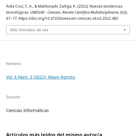
Ávila Cruz, C. A., & Maldonado Zuñiga, K. (2022). Nuevas tendencias
tecnológicas.
UNESUM - Ciencias. Revista Científica Multidisciplinaria
,
6
(3),
67–77. https://doi.org/10.47230/unesum-ciencias.v6.n3.2022.483
Más formatos de cita
Número
Vol. 6 Núm. 3 (2022): Mayo-Agosto
Sección
Ciencias Informáticas
Artículos más leídos del mismo autor/a