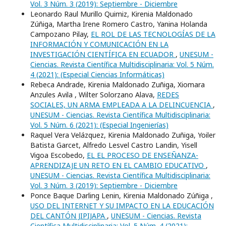
Vol. 3 Núm. 3 (2019): Septiembre - Diciembre
Leonardo Raul Murillo Quimiz, Kirenia Maldonado
Zúñiga, Martha Irene Romero Castro, Yanina Holanda
Campozano Pilay,
EL ROL DE LAS TECNOLOGÍAS DE LA
INFORMACIÓN Y COMUNICACIÓN EN LA
INVESTIGACIÓN CIENTÍFICA EN ECUADOR
,
UNESUM -
Ciencias. Revista Científica Multidisciplinaria: Vol. 5 Núm.
4 (2021): (Especial Ciencias Informáticas)
Rebeca Andrade, Kirenia Maldonado Zuñiga, Xiomara
Anzules Avila , Wilter Solorzano Alava,
REDES
SOCIALES, UN ARMA EMPLEADA A LA DELINCUENCIA
,
UNESUM - Ciencias. Revista Científica Multidisciplinaria:
Vol. 5 Núm. 6 (2021): (Especial Ingenierí­as)
Raquel Vera Velázquez, Kirenia Maldonado Zuñiga, Yoiler
Batista Garcet, Alfredo Lesvel Castro Landin, Yisell
Vigoa Escobedo,
EL EL PROCESO DE ENSEÑANZA-
APRENDIZAJE UN RETO EN EL CAMBIO EDUCATIVO
,
UNESUM - Ciencias. Revista Científica Multidisciplinaria:
Vol. 3 Núm. 3 (2019): Septiembre - Diciembre
Ponce Baque Darling Lenin, Kirenia Maldonado Zúñiga ,
USO DEL INTERNET Y SU IMPACTO EN LA EDUCACIÓN
DEL CANTÓN JIPIJAPA
,
UNESUM - Ciencias. Revista
Científica Multidisciplinaria: Vol. 5 Núm. 4 (2021):