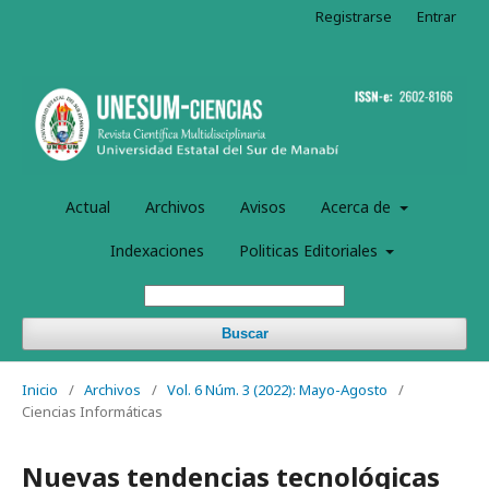
Registrarse
Entrar
Actual
Archivos
Avisos
Acerca de
Indexaciones
Politicas Editoriales
Buscar
Inicio
/
Archivos
/
Vol. 6 Núm. 3 (2022): Mayo-Agosto
/
Ciencias Informáticas
Nuevas tendencias tecnológicas