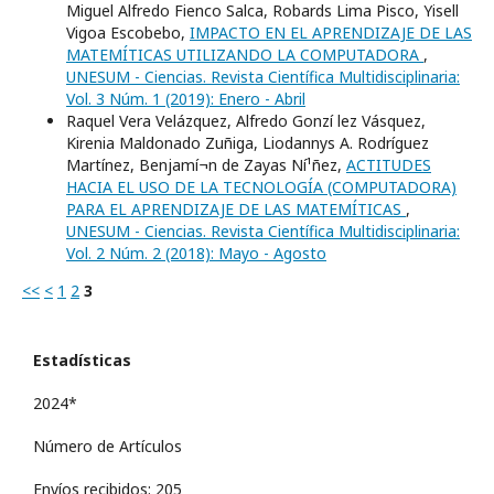
Miguel Alfredo Fienco Salca, Robards Lima Pisco, Yisell
Vigoa Escobebo,
IMPACTO EN EL APRENDIZAJE DE LAS
MATEMÍTICAS UTILIZANDO LA COMPUTADORA
,
UNESUM - Ciencias. Revista Científica Multidisciplinaria:
Vol. 3 Núm. 1 (2019): Enero - Abril
Raquel Vera Velázquez, Alfredo Gonzí lez Vásquez,
Kirenia Maldonado Zuñiga, Liodannys A. Rodrí­guez
Martí­nez, Benjamí¬n de Zayas Ní¹ñez,
ACTITUDES
HACIA EL USO DE LA TECNOLOGÍA (COMPUTADORA)
PARA EL APRENDIZAJE DE LAS MATEMÍTICAS
,
UNESUM - Ciencias. Revista Científica Multidisciplinaria:
Vol. 2 Núm. 2 (2018): Mayo - Agosto
<<
<
1
2
3
Estadísticas
2024*
Número de Artículos
Envíos recibidos: 205