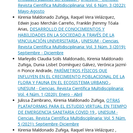
Revista Científica Multidisciplinaria: Vol. 6 Núm. 3 (2022):
Mayo-Agosto
Kirenia Maldonado Zuñiga, Raquel Vera Velázquez,
Edwin Joao Merchán Carreño, Franklin Jhimmy Tóala
Arias,
DESARROLLO DE CONOCIMIENTOS Y
HABILIDADES EN LA SOCIEDAD A TRAVÉS DE LA
VINCULACIÓN UNIVERSITARIA
,
UNESUM - Ciencias.
Revista Científica Multidisciplinaria: Vol. 3 Núm. 3 (2019):
Septiembre - Diciembre
Marleydis Claudia Solí­s Maldonado, Kirenia Maldonado
Zuñiga, Dunia Lisbet Domí­nguez Gálvez, Verónica Jazmí­
n Pionce Andrade,
PARÍMETROS FÍSICOS QUE
INFLUYEN EN EL CRECIMIENTO POBLACIONAL DE LA
FLORA Y FAUNA EN EL ECOSISTEMA URBANO
,
UNESUM - Ciencias. Revista Científica Multidisciplinaria:
Vol. 4 Núm. 1 (2020): Enero - Abril
Julissa Zambrano, Kirenia Maldonado Zuñiga,
OTRAS
PLATAFORMAS PARA EL ESTUDIO VIRTUAL EN TIEMPO
DE EMERGENCIA SANITARIA COVID 19
,
UNESUM -
Ciencias. Revista Científica Multidisciplinaria: Vol. 5 Núm.
5 (2021): Septiembre-Diciembre
Kirenia Maldonado Zuñiga, Raquel Vera Velázquez ,