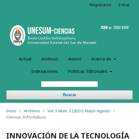
Registrarse
Entrar
Actual
Archivos
Avisos
Acerca de
Indexaciones
Politicas Editoriales
Buscar
Inicio
/
Archivos
/
Vol. 5 Núm. 3 (2021): Mayo-Agosto
/
Ciencias Informáticas
INNOVACIÓN DE LA TECNOLOGÍA