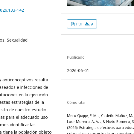
2026.133-142
PDF
39
os, Sexualidad
Publicado
2026-06-01
y anticonceptivos resulta
eseados e infecciones de
itaciones en la ejecución
stas estrategias de la
Cómo citar
ósito de nuestro estudio
Mero Quijije, E. M. ., Cedeño Muñoz, M. J
ivas para el adecuado uso
Loor Moreira, A. A. ., & Nieto Romero, S.
mos identificar las
(2026). Estrategias efectivas para educ
e tiene la población objeto
sobre el uso correcto de preservativos