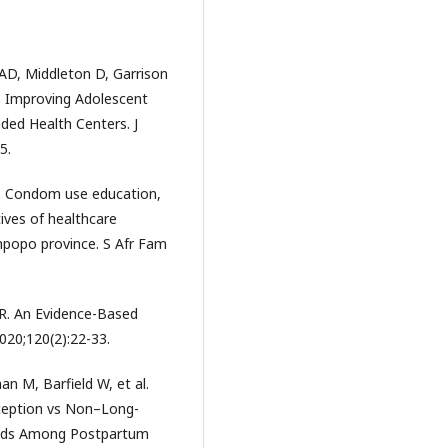
 AD, Middleton D, Garrison
e: Improving Adolescent
nded Health Centers. J
5.
. Condom use education,
ves of healthcare
impopo province. S Afr Fam
R. An Evidence-Based
020;120(2):22-33.
n M, Barfield W, et al.
ception vs Non–Long-
hods Among Postpartum