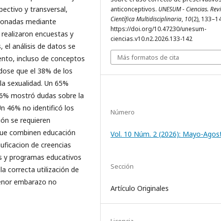
pectivo y transversal,
anticonceptivos.
UNESUM - Ciencias. Revi
Científica Multidisciplinaria
,
10
(2), 133–1
cionadas mediante
https://doi.org/10.47230/unesum-
 realizaron encuestas y
ciencias.v10.n2.2026.133-142
 el análisis de datos se
Más formatos de cita
ento, incluso de conceptos
dose que el 38% de los
la sexualidad. Un 65%
36% mostró dudas sobre la
Un 46% no identificó los
Número
ón se requieren
 que combinen educación
Vol. 10 Núm. 2 (2026): Mayo-Agos
uficacion de creencias
os y programas educativos
Sección
a correcta utilización de
menor embarazo no
Artículo Originales