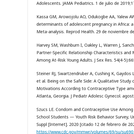
Adolescents. JAMA Pediatrics. 1 de julio de 2019;1
Kassa GM, Arowojolu AO, Odukogbe AA, Yalew AW
determinants of adolescent pregnancy in Africa: 
Meta-analysis. Reprod Health. 29 de noviembre de
Harvey SM, Washburn I, Oakley L, Warren J, Sanch
Partner-Specific Relationship Characteristics an
Among At-Risk Young Adults. J Sex Res. 54(4-5):66
Steiner RJ, Swartzendruber A, Cushing K, Gaydos
et al. Being on the Safe Side: A Qualitative Stud
Motivations According to Contraceptive Type am
Atlanta, Georgia. J Pediatr Adolesc Gynecol. agos
Szucs LE. Condom and Contraceptive Use Among S
School Students — Youth Risk Behavior Survey, 
Suppl [Internet]. 2020 [citado 12 de febrero de 202
https://www.cdc.gov/mmwr/volumes/69/su/su69