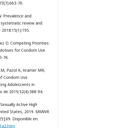
73(7):663-70.
. Prevalence and
a systematic review and
 2018;15(1):195.
ez D. Competing Priorities:
d Motives for Condom Use
5-76.
 LM, Pazol K, Kramer MR,
y of Condom Use
ong Adolescents in
to de 2019;32(4):388-94.
exually Active High
United States, 2019. MMWR
5];69. Disponible en:
01a2.htm