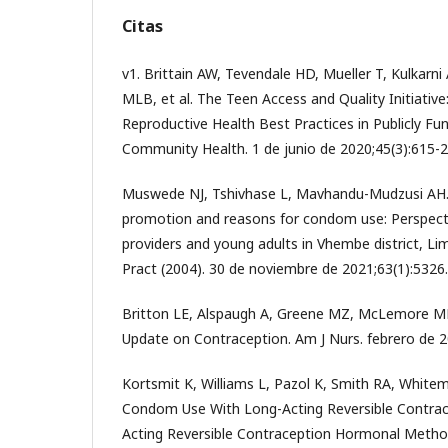
Citas
v1. Brittain AW, Tevendale HD, Mueller T, Kulkarni
MLB, et al. The Teen Access and Quality Initiativ
Reproductive Health Best Practices in Publicly Fu
Community Health. 1 de junio de 2020;45(3):615-2
Muswede NJ, Tshivhase L, Mavhandu-Mudzusi AH
promotion and reasons for condom use: Perspecti
providers and young adults in Vhembe district, L
Pract (2004). 30 de noviembre de 2021;63(1):5326.
Britton LE, Alspaugh A, Greene MZ, McLemore M
Update on Contraception. Am J Nurs. febrero de 2
Kortsmit K, Williams L, Pazol K, Smith RA, Whitema
Condom Use With Long-Acting Reversible Contra
Acting Reversible Contraception Hormonal Met