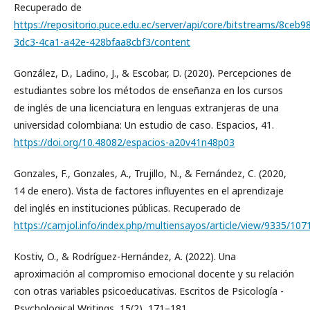
Recuperado de
https://repositorio.puce.edu.ec/server/api/core/bitstreams/8ceb9
3dc3-4ca1-a42e-428bfaa8cbf3/content
González, D., Ladino, J., & Escobar, D. (2020). Percepciones de
estudiantes sobre los métodos de enseñanza en los cursos
de inglés de una licenciatura en lenguas extranjeras de una
universidad colombiana: Un estudio de caso. Espacios, 41.
https://doi.org/10.48082/espacios-a20v41n48p03
Gonzales, F., Gonzales, A., Trujillo, N., & Fernández, C. (2020,
14 de enero). Vista de factores influyentes en el aprendizaje
del inglés en instituciones públicas. Recuperado de
https://camjol.info/index.php/multiensayos/article/view/9335/107
Kostiv, O., & Rodríguez-Hernández, A. (2022). Una
aproximación al compromiso emocional docente y su relación
con otras variables psicoeducativas. Escritos de Psicología -
Psychological Writings, 15(2), 171–181.