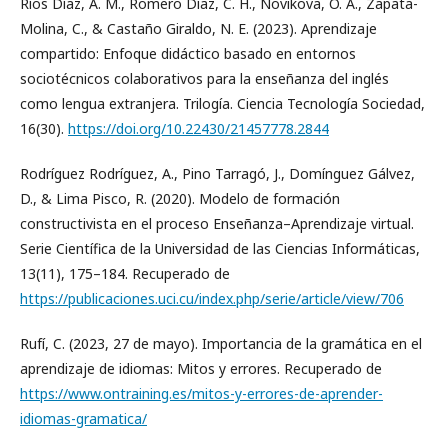
Ríos Díaz, A. M., Romero Díaz, C. H., Novikova, O. A., Zapata-
Molina, C., & Castaño Giraldo, N. E. (2023). Aprendizaje
compartido: Enfoque didáctico basado en entornos
sociotécnicos colaborativos para la enseñanza del inglés
como lengua extranjera. Trilogía. Ciencia Tecnología Sociedad,
16(30).
https://doi.org/10.22430/21457778.2844
Rodríguez Rodríguez, A., Pino Tarragó, J., Domínguez Gálvez,
D., & Lima Pisco, R. (2020). Modelo de formación
constructivista en el proceso Enseñanza–Aprendizaje virtual.
Serie Científica de la Universidad de las Ciencias Informáticas,
13(11), 175–184. Recuperado de
https://publicaciones.uci.cu/index.php/serie/article/view/706
Rufí, C. (2023, 27 de mayo). Importancia de la gramática en el
aprendizaje de idiomas: Mitos y errores. Recuperado de
https://www.ontraining.es/mitos-y-errores-de-aprender-
idiomas-gramatica/