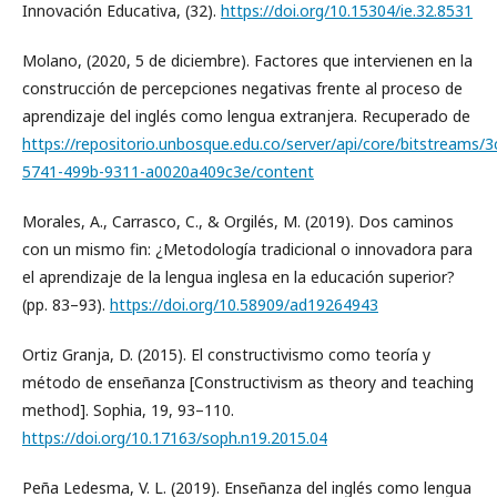
Innovación Educativa, (32).
https://doi.org/10.15304/ie.32.8531
Molano, (2020, 5 de diciembre). Factores que intervienen en la
construcción de percepciones negativas frente al proceso de
aprendizaje del inglés como lengua extranjera. Recuperado de
https://repositorio.unbosque.edu.co/server/api/core/bitstreams/
5741-499b-9311-a0020a409c3e/content
Morales, A., Carrasco, C., & Orgilés, M. (2019). Dos caminos
con un mismo fin: ¿Metodología tradicional o innovadora para
el aprendizaje de la lengua inglesa en la educación superior?
(pp. 83–93).
https://doi.org/10.58909/ad19264943
Ortiz Granja, D. (2015). El constructivismo como teoría y
método de enseñanza [Constructivism as theory and teaching
method]. Sophia, 19, 93–110.
https://doi.org/10.17163/soph.n19.2015.04
Peña Ledesma, V. L. (2019). Enseñanza del inglés como lengua