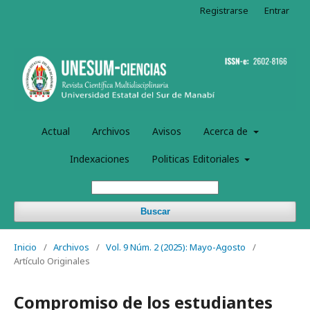
Registrarse
Entrar
Actual
Archivos
Avisos
Acerca de
Indexaciones
Politicas Editoriales
Buscar
Inicio
/
Archivos
/
Vol. 9 Núm. 2 (2025): Mayo-Agosto
/
Artículo Originales
Compromiso de los estudiantes