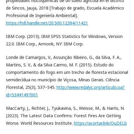
propiedades fisicoquímicas de un suelo agrícola en el distrito
de Sincos, Jauja, 2018 [Trabajo de grado, Escuela Académico
Profesional de Ingeniería Ambiental].
https://hdl.handle.net/20.500.12394/11421
IBM Corp. (2013). IBM SPSS Statistics for Windows, Version
22.0. IBM Corp., Armonk, NY: IBM Corp.
Londe de Camargos, V., Assunção Ribeiro, G., da Silva, F. A.,
Martins, S. V., & da Silva Carmo, M. F. (2015). Estudo do
comportamento do fogo em um trecho de floresta estacional
semidecídua no município de Viçosa, Minas Gerais. Ciência
Florestal, 25(3), 537–545.
http://www.redalyc.org/articulo.oa?
id=53441497001
MacCarty, J., Richter, J., Tyukavina, S., Weisse, M., & Harris, N.
(2023). The Latest Data Confirms: Forest Fires Are Getting
Worse. World Resources Institute.
https://acortar.link/QuDELb