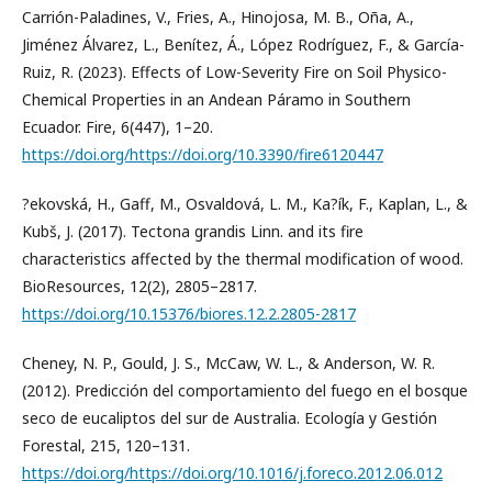
Carrión-Paladines, V., Fries, A., Hinojosa, M. B., Oña, A.,
Jiménez Álvarez, L., Benítez, Á., López Rodríguez, F., & García-
Ruiz, R. (2023). Effects of Low-Severity Fire on Soil Physico-
Chemical Properties in an Andean Páramo in Southern
Ecuador. Fire, 6(447), 1–20.
https://doi.org/https://doi.org/10.3390/fire6120447
?ekovská, H., Gaff, M., Osvaldová, L. M., Ka?ík, F., Kaplan, L., &
Kubš, J. (2017). Tectona grandis Linn. and its fire
characteristics affected by the thermal modification of wood.
BioResources, 12(2), 2805–2817.
https://doi.org/10.15376/biores.12.2.2805-2817
Cheney, N. P., Gould, J. S., McCaw, W. L., & Anderson, W. R.
(2012). Predicción del comportamiento del fuego en el bosque
seco de eucaliptos del sur de Australia. Ecología y Gestión
Forestal, 215, 120–131.
https://doi.org/https://doi.org/10.1016/j.foreco.2012.06.012