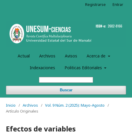
Registrarse
Entrar
Actual
Archivos
Avisos
Acerca de
Indexaciones
Politicas Editoriales
Buscar
Inicio
/
Archivos
/
Vol. 9 Núm. 2 (2025): Mayo-Agosto
/
Artículo Originales
Efectos de variables