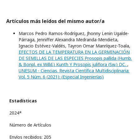
Artículos más leídos del mismo autor/a
Marcos Pedro Ramos-Rodríguez, Jhonny Lenin Ugalde-
Párraga, Jenniffer Alexandra Medranda-Mendieta,
Ignacio Estévez-Valdés, Tayron Omar Manríquez-Toala,
EFECTOS DE LA TEMPERATURA EN LA GERMINACIÓN
DE SEMILLAS DE LAS ESPECIES Prosopis pallida (Humb.
& Bonpl. ex Willd.) Kunth Y Prosopis juliflora (Sw.) DC.
,
UNESUM - Ciencias. Revista Científica Multidisciplinaria:
Vol. 5 Núm. 6 (2021): (Especial Ingenierí­as)
Estadísticas
2024*
Número de Artículos
Envíos recibidos: 205