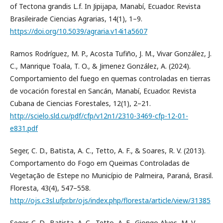
of Tectona grandis L.f. In Jipijapa, Manabí, Ecuador. Revista
Brasileirade Ciencias Agrarias, 14(1), 1–9.
https://doi.org/10.5039/agraria.v14i1a5607
Ramos Rodríguez, M. P., Acosta Tufiño, J. M., Vivar González, J.
C., Manrique Toala, T. O., & Jimenez González, A. (2024).
Comportamiento del fuego en quemas controladas en tierras
de vocación forestal en Sancán, Manabí, Ecuador. Revista
Cubana de Ciencias Forestales, 12(1), 2–21.
http://scielo.sld.cu/pdf/cfp/v12n1/2310-3469-cfp-12-01-
e831.pdf
Seger, C. D., Batista, A. C., Tetto, A. F., & Soares, R. V. (2013).
Comportamento do Fogo em Queimas Controladas de
Vegetação de Estepe no Município de Palmeira, Paraná, Brasil.
Floresta, 43(4), 547–558.
http://ojs.c3sl.ufpr.br/ojs/index.php/floresta/article/view/31385
Seger, C. D., Batista, A. C., Tetto, A. F., Giongo Alves, M. V.,