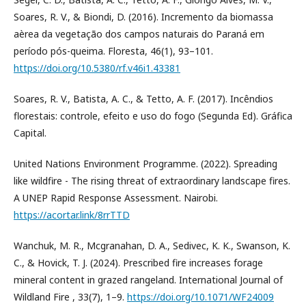
Soares, R. V., & Biondi, D. (2016). Incremento da biomassa
aèrea da vegetação dos campos naturais do Paraná em
período pós-queima. Floresta, 46(1), 93–101.
https://doi.org/10.5380/rf.v46i1.43381
Soares, R. V., Batista, A. C., & Tetto, A. F. (2017). Incêndios
florestais: controle, efeito e uso do fogo (Segunda Ed). Gráfica
Capital.
United Nations Environment Programme. (2022). Spreading
like wildfire - The rising threat of extraordinary landscape fires.
A UNEP Rapid Response Assessment. Nairobi.
https://acortar.link/8rrTTD
Wanchuk, M. R., Mcgranahan, D. A., Sedivec, K. K., Swanson, K.
C., & Hovick, T. J. (2024). Prescribed fire increases forage
mineral content in grazed rangeland. International Journal of
Wildland Fire , 33(7), 1–9.
https://doi.org/10.1071/WF24009