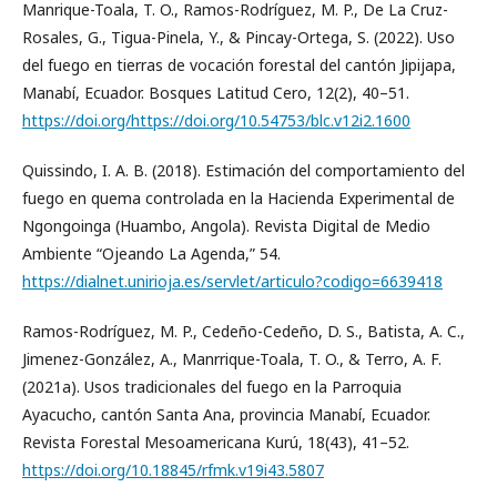
Manrique-Toala, T. O., Ramos-Rodríguez, M. P., De La Cruz-
Rosales, G., Tigua-Pinela, Y., & Pincay-Ortega, S. (2022). Uso
del fuego en tierras de vocación forestal del cantón Jipijapa,
Manabí, Ecuador. Bosques Latitud Cero, 12(2), 40–51.
https://doi.org/https://doi.org/10.54753/blc.v12i2.1600
Quissindo, I. A. B. (2018). Estimación del comportamiento del
fuego en quema controlada en la Hacienda Experimental de
Ngongoinga (Huambo, Angola). Revista Digital de Medio
Ambiente “Ojeando La Agenda,” 54.
https://dialnet.unirioja.es/servlet/articulo?codigo=6639418
Ramos-Rodríguez, M. P., Cedeño-Cedeño, D. S., Batista, A. C.,
Jimenez-González, A., Manrrique-Toala, T. O., & Terro, A. F.
(2021a). Usos tradicionales del fuego en la Parroquia
Ayacucho, cantón Santa Ana, provincia Manabí, Ecuador.
Revista Forestal Mesoamericana Kurú, 18(43), 41–52.
https://doi.org/10.18845/rfmk.v19i43.5807