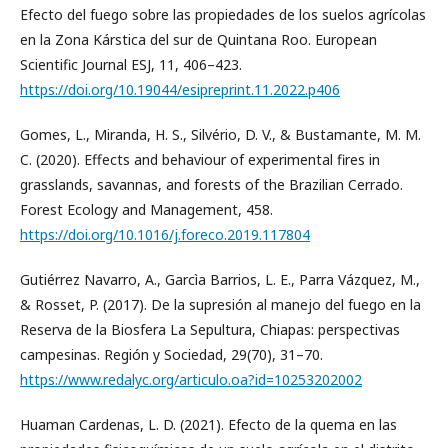
Efecto del fuego sobre las propiedades de los suelos agrícolas
en la Zona Kárstica del sur de Quintana Roo. European
Scientific Journal ESJ, 11, 406–423.
https://doi.org/10.19044/esipreprint.11.2022.p406
Gomes, L., Miranda, H. S., Silvério, D. V., & Bustamante, M. M.
C. (2020). Effects and behaviour of experimental fires in
grasslands, savannas, and forests of the Brazilian Cerrado.
Forest Ecology and Management, 458.
https://doi.org/10.1016/j.foreco.2019.117804
Gutiérrez Navarro, A., Garcìa Barrios, L. E., Parra Vázquez, M.,
& Rosset, P. (2017). De la supresión al manejo del fuego en la
Reserva de la Biosfera La Sepultura, Chiapas: perspectivas
campesinas. Región y Sociedad, 29(70), 31–70.
https://www.redalyc.org/articulo.oa?id=10253202002
Huaman Cardenas, L. D. (2021). Efecto de la quema en las