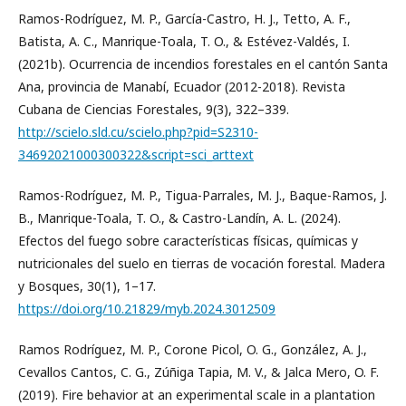
Ramos-Rodríguez, M. P., García-Castro, H. J., Tetto, A. F.,
Batista, A. C., Manrique-Toala, T. O., & Estévez-Valdés, I.
(2021b). Ocurrencia de incendios forestales en el cantón Santa
Ana, provincia de Manabí, Ecuador (2012-2018). Revista
Cubana de Ciencias Forestales, 9(3), 322–339.
http://scielo.sld.cu/scielo.php?pid=S2310-
34692021000300322&script=sci_arttext
Ramos-Rodríguez, M. P., Tigua-Parrales, M. J., Baque-Ramos, J.
B., Manrique-Toala, T. O., & Castro-Landín, A. L. (2024).
Efectos del fuego sobre características físicas, químicas y
nutricionales del suelo en tierras de vocación forestal. Madera
y Bosques, 30(1), 1–17.
https://doi.org/10.21829/myb.2024.3012509
Ramos Rodríguez, M. P., Corone Picol, O. G., González, A. J.,
Cevallos Cantos, C. G., Zúñiga Tapia, M. V., & Jalca Mero, O. F.
(2019). Fire behavior at an experimental scale in a plantation