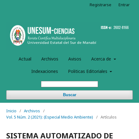
Registrarse
Entrar
Actual
Archivos
Avisos
Acerca de
Indexaciones
Politicas Editoriales
Buscar
Inicio
/
Archivos
/
Vol. 5 Núm. 2 (2021): (Especial Medio Ambiente)
/
Artículos
SISTEMA AUTOMATIZADO DE