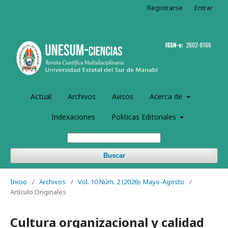
Registrarse
Entrar
Actual
Archivos
Avisos
Acerca de
Indexaciones
Politicas Editoriales
Buscar
Inicio
/
Archivos
/
Vol. 10 Núm. 2 (2026): Mayo-Agosto
/
Artículo Originales
Cultura organizacional y calidad