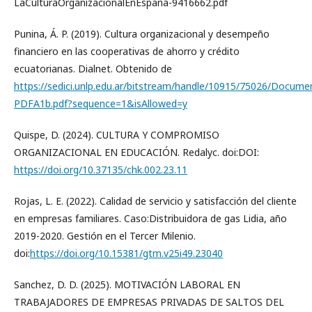
LaCulturaOrganizacionalEnEspana-9416662.pdf
Punina, Á. P. (2019). Cultura organizacional y desempeño
financiero en las cooperativas de ahorro y crédito
ecuatorianas. Dialnet. Obtenido de
https://sedici.unlp.edu.ar/bitstream/handle/10915/75026/Docum
PDFA1b.pdf?sequence=1&isAllowed=y
Quispe, D. (2024). CULTURA Y COMPROMISO
ORGANIZACIONAL EN EDUCACIÓN. Redalyc. doi:DOI:
https://doi.org/10.37135/chk.002.23.11
Rojas, L. E. (2022). Calidad de servicio y satisfacción del cliente
en empresas familiares. Caso:Distribuidora de gas Lidia, año
2019-2020. Gestión en el Tercer Milenio.
doi:
https://doi.org/10.15381/gtm.v25i49.23040
Sanchez, D. D. (2025). MOTIVACIÓN LABORAL EN
TRABAJADORES DE EMPRESAS PRIVADAS DE SALTOS DEL