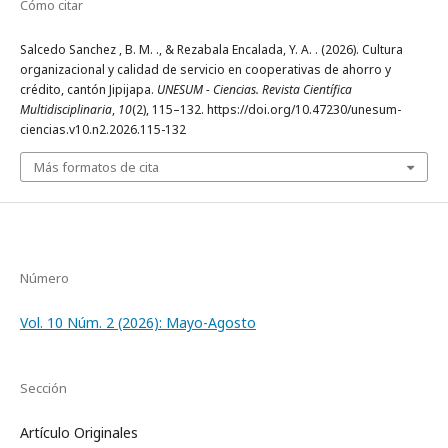
Cómo citar
Salcedo Sanchez , B. M. ., & Rezabala Encalada, Y. A. . (2026). Cultura
organizacional y calidad de servicio en cooperativas de ahorro y
crédito, cantón Jipijapa.
UNESUM - Ciencias. Revista Científica
Multidisciplinaria
,
10
(2), 115–132. https://doi.org/10.47230/unesum-
ciencias.v10.n2.2026.115-132
Más formatos de cita
Número
Vol. 10 Núm. 2 (2026): Mayo-Agosto
Sección
Artículo Originales