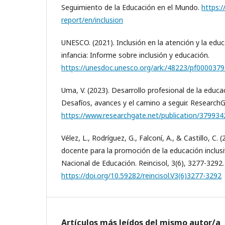
Seguimiento de la Educación en el Mundo.
https:
report/en/inclusion
UNESCO. (2021). Inclusión en la atención y la educ
infancia: Informe sobre inclusión y educación.
https://unesdoc.unesco.org/ark:/48223/pf000037
Uma, V. (2023). Desarrollo profesional de la educaci
Desafíos, avances y el camino a seguir. ResearchG
https://www.researchgate.net/publication/37993
Vélez, L., Rodríguez, G., Falconí, A., & Castillo, C.
docente para la promoción de la educación inclusi
Nacional de Educación. Reincisol, 3(6), 3277-3292.
https://doi.org/10.59282/reincisol.V3(6)3277-3292
Artículos más leídos del mismo autor/a