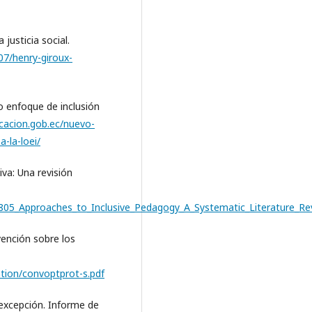
 justicia social.
07/henry-giroux-
o enfoque de inclusión
ucacion.gob.ec/nuevo-
-la-loei/
iva: Una revisión
1805_Approaches_to_Inclusive_Pedagogy_A_Systematic_Literature_Re
vención sobre los
ntion/convoptprot-s.pdf
 excepción. Informe de