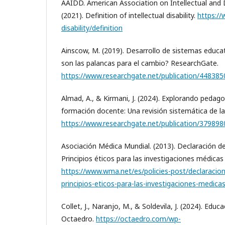
AAIDD. American Association on Intellectual and 
(2021). Definition of intellectual disability.
https://
disability/definition
Ainscow, M. (2019). Desarrollo de sistemas educat
son las palancas para el cambio? ResearchGate.
https://www.researchgate.net/publication/44838
Almad, A., & Kirmani, J. (2024). Explorando pedagog
formación docente: Una revisión sistemática de la
https://www.researchgate.net/publication/379898
Asociación Médica Mundial. (2013). Declaración de
Principios éticos para las investigaciones médica
https://www.wma.net/es/policies-post/declaracion
principios-eticos-para-las-investigaciones-medic
Collet, J., Naranjo, M., & Soldevila, J. (2024). Educa
Octaedro.
https://octaedro.com/wp-