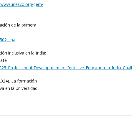
//www.unesco.org/gem-
ación de la primera
9502_spa
ón inclusiva en la India:
ate.
4225_Professional_Development_of_Inclusive_Education_in_India_Ch
 (2024). La formación
va en la Universidad