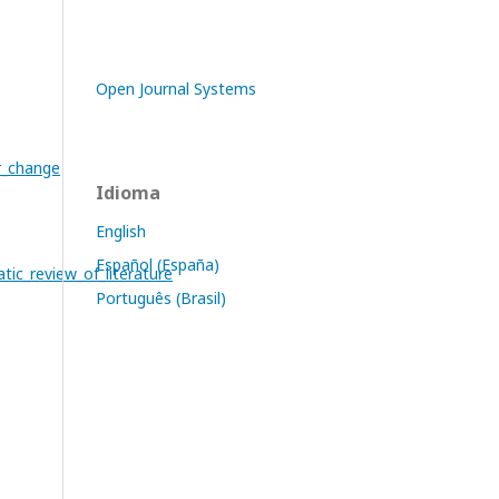
Open Journal Systems
r_change
Idioma
English
Español (España)
ic_review_of_literature
Português (Brasil)