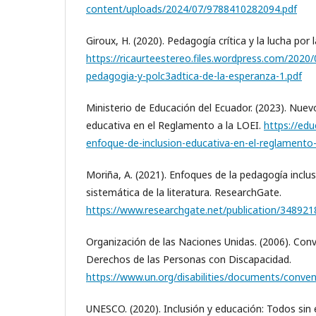
content/uploads/2024/07/9788410282094.pdf
Giroux, H. (2020). Pedagogía crítica y la lucha por la
https://ricaurteestereo.files.wordpress.com/2020/
pedagogia-y-polc3adtica-de-la-esperanza-1.pdf
Ministerio de Educación del Ecuador. (2023). Nuev
educativa en el Reglamento a la LOEI.
https://ed
enfoque-de-inclusion-educativa-en-el-reglamento-a
Moriña, A. (2021). Enfoques de la pedagogía inclus
sistemática de la literatura. ResearchGate.
https://www.researchgate.net/publication/34892
Organización de las Naciones Unidas. (2006). Con
Derechos de las Personas con Discapacidad.
https://www.un.org/disabilities/documents/conve
UNESCO. (2020). Inclusión y educación: Todos sin