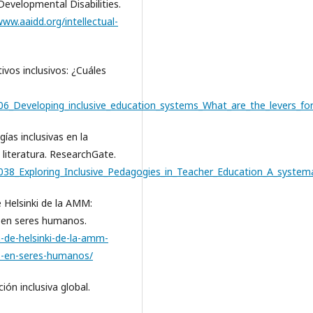
Developmental Disabilities.
www.aaidd.org/intellectual-
ivos inclusivos: ¿Cuáles
506_Developing_inclusive_education_systems_What_are_the_levers_fo
ías inclusivas en la
 literatura. ResearchGate.
038_Exploring_Inclusive_Pedagogies_in_Teacher_Education_A_systemat
 Helsinki de la AMM:
s en seres humanos.
-de-helsinki-de-la-amm-
as-en-seres-humanos/
ción inclusiva global.