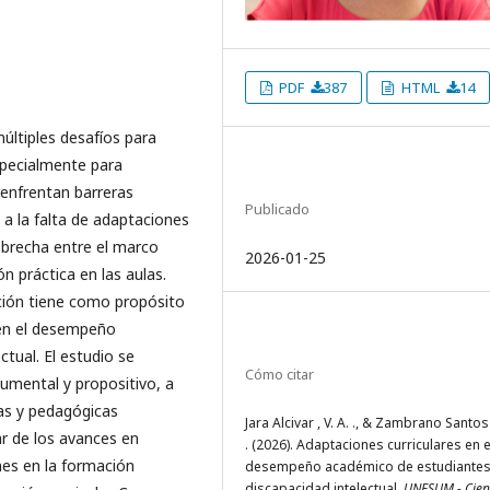
PDF
387
HTML
14
últiples desafíos para
especialmente para
 enfrentan barreras
Publicado
a la falta de adaptaciones
a brecha entre el marco
2026-01-25
n práctica en las aulas.
ación tiene como propósito
s en el desempeño
tual. El estudio se
Cómo citar
cumental y propositivo, a
vas y pedagógicas
Jara Alcivar , V. A. ., & Zambrano Santos 
ar de los avances en
. (2026). Adaptaciones curriculares en e
ones en la formación
desempeño académico de estudiantes
discapacidad intelectual.
UNESUM - Cien