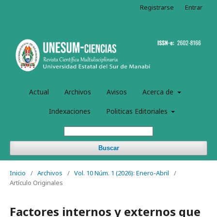
Registrarse
Entrar
Actual
Archivos
Avisos
Acerca de
Indexaciones
Politicas Editoriales
Buscar
Inicio
/
Archivos
/
Vol. 10 Núm. 1 (2026): Enero-Abril
/
Artículo Originales
Factores internos y externos que