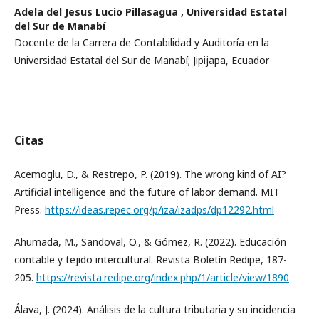
Adela del Jesus Lucio Pillasagua ,
Universidad Estatal
del Sur de Manabí
Docente de la Carrera de Contabilidad y Auditoría en la
Universidad Estatal del Sur de Manabí; Jipijapa, Ecuador
Citas
Acemoglu, D., & Restrepo, P. (2019). The wrong kind of AI?
Artificial intelligence and the future of labor demand. MIT
Press.
https://ideas.repec.org/p/iza/izadps/dp12292.html
Ahumada, M., Sandoval, O., & Gómez, R. (2022). Educación
contable y tejido intercultural. Revista Boletín Redipe, 187-
205.
https://revista.redipe.org/index.php/1/article/view/1890
Álava, J. (2024). Análisis de la cultura tributaria y su incidencia