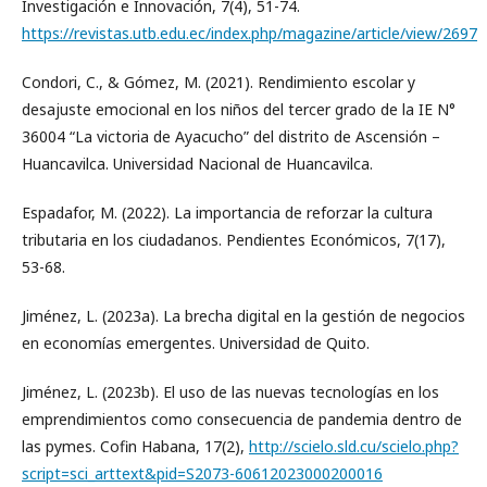
Investigación e Innovación, 7(4), 51-74.
https://revistas.utb.edu.ec/index.php/magazine/article/view/2697
Condori, C., & Gómez, M. (2021). Rendimiento escolar y
desajuste emocional en los niños del tercer grado de la IE N°
36004 “La victoria de Ayacucho” del distrito de Ascensión –
Huancavilca. Universidad Nacional de Huancavilca.
Espadafor, M. (2022). La importancia de reforzar la cultura
tributaria en los ciudadanos. Pendientes Económicos, 7(17),
53-68.
Jiménez, L. (2023a). La brecha digital en la gestión de negocios
en economías emergentes. Universidad de Quito.
Jiménez, L. (2023b). El uso de las nuevas tecnologías en los
emprendimientos como consecuencia de pandemia dentro de
las pymes. Cofin Habana, 17(2),
http://scielo.sld.cu/scielo.php?
script=sci_arttext&pid=S2073-60612023000200016