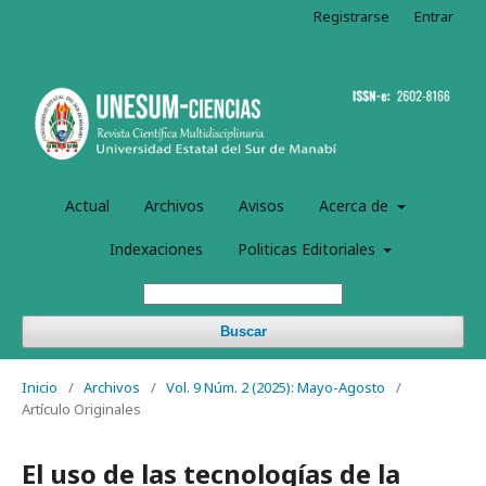
Registrarse
Entrar
Actual
Archivos
Avisos
Acerca de
Indexaciones
Politicas Editoriales
Buscar
Inicio
/
Archivos
/
Vol. 9 Núm. 2 (2025): Mayo-Agosto
/
Artículo Originales
El uso de las tecnologías de la