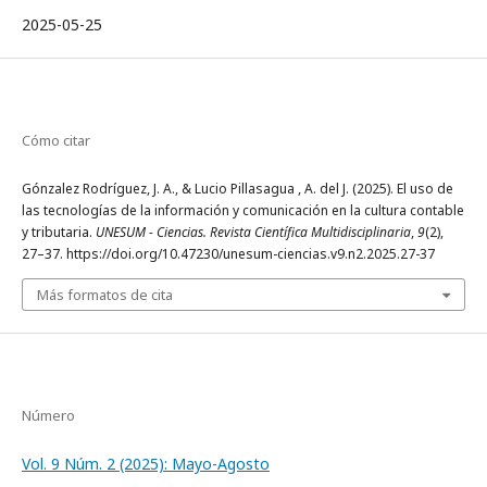
2025-05-25
Cómo citar
Gónzalez Rodríguez, J. A., & Lucio Pillasagua , A. del J. (2025). El uso de
las tecnologías de la información y comunicación en la cultura contable
y tributaria.
UNESUM - Ciencias. Revista Científica Multidisciplinaria
,
9
(2),
27–37. https://doi.org/10.47230/unesum-ciencias.v9.n2.2025.27-37
Más formatos de cita
Número
Vol. 9 Núm. 2 (2025): Mayo-Agosto