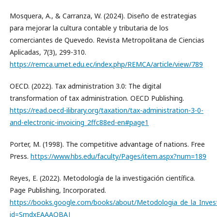
Mosquera, A., & Carranza, W. (2024). Diseño de estrategias
para mejorar la cultura contable y tributaria de los
comerciantes de Quevedo. Revista Metropolitana de Ciencias
Aplicadas, 7(3), 299-310.
https://remca.umet.edu.ec/index.php/REMCA/article/view/789
OECD. (2022). Tax administration 3.0: The digital
transformation of tax administration. OECD Publishing.
https://read.oecd-ilibrary.org/taxation/tax-administration-3-0-
and-electronic-invoicing_2ffc88ed-en#page1
Porter, M. (1998). The competitive advantage of nations. Free
Press.
https://www.hbs.edu/faculty/Pages/item.aspx?num=189
Reyes, E. (2022). Metodología de la investigación científica.
Page Publishing, Incorporated.
https://books.google.com/books/about/Metodologia_de_la_Investi
id=SmdxEAAAQBAJ