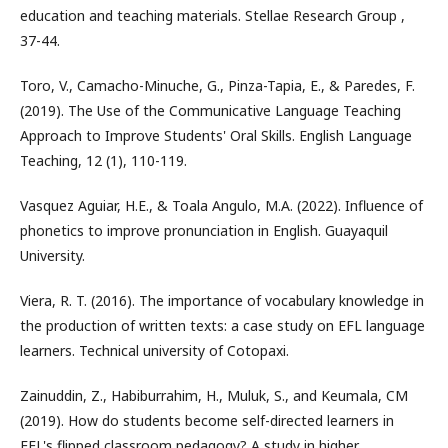
education and teaching materials. Stellae Research Group ,
37-44.
Toro, V., Camacho-Minuche, G., Pinza-Tapia, E., & Paredes, F.
(2019). The Use of the Communicative Language Teaching
Approach to Improve Students' Oral Skills. English Language
Teaching, 12 (1), 110-119.
Vasquez Aguiar, H.E., & Toala Angulo, M.A. (2022). Influence of
phonetics to improve pronunciation in English. Guayaquil
University.
Viera, R. T. (2016). The importance of vocabulary knowledge in
the production of written texts: a case study on EFL language
learners. Technical university of Cotopaxi.
Zainuddin, Z., Habiburrahim, H., Muluk, S., and Keumala, CM
(2019). How do students become self-directed learners in
EFL's flipped classroom pedagogy? A study in higher