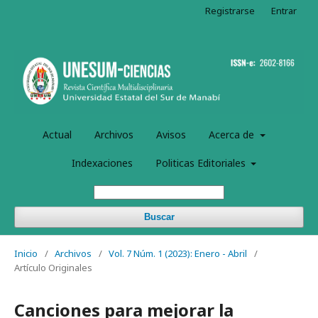
Registrarse
Entrar
Actual
Archivos
Avisos
Acerca de
Indexaciones
Politicas Editoriales
Buscar
Inicio
/
Archivos
/
Vol. 7 Núm. 1 (2023): Enero - Abril
/
Artículo Originales
Canciones para mejorar la