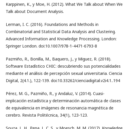
Karppinen, K., y Moe, H. (2012). What We Talk about When We
Talk about Document Analysis.
Lerman, I. C. (2016). Foundations and Methods in
Combinatorial and Statistical Data Analysis and Clustering.
Advanced Information and Knowledge Processing. London:
Springer London. doi:10.1007/978-1-4471-6793-8
Pazmiño, R., Bonilla, M., Baquero, J., y Miguez, R. (2018).
Software Estadístico CHIC: descubriendo sus potencialidades
mediante el análisis de percepción sexual universitaria. Ciencia
Digital, 2(4.1.), 122-139. doi:10.33262/cienciadigital.v2i4.1..194
Pérez, M. G., Pazmiño, R., y Andaluz, V. (2014). Cuasi-
implicación estadística y determinación automática de clases
de equivalencia en imágenes de resonancia magnética de
cerebro. Revista Politécnica, 34(1), 123-123.
Souza, L. H., Pena, L. C. S., y Moesch, M. M. (2017). Knowledge