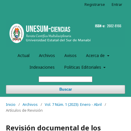
Registrarse
Entrar
Actual
Archivos
Avisos
Acerca de
Indexaciones
Politicas Editoriales
Buscar
Inicio
/
Archivos
/
Vol. 7 Núm. 1 (2023): Enero - Abril
/
Artículos de Revisión
Revisión documental de los