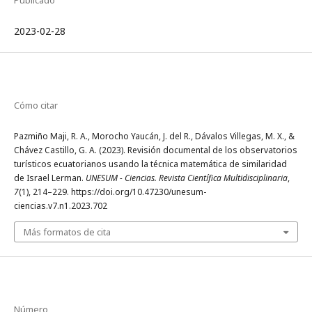
2023-02-28
Cómo citar
Pazmiño Maji, R. A., Morocho Yaucán, J. del R., Dávalos Villegas, M. X., &
Chávez Castillo, G. A. (2023). Revisión documental de los observatorios
turísticos ecuatorianos usando la técnica matemática de similaridad
de Israel Lerman.
UNESUM - Ciencias. Revista Científica Multidisciplinaria
,
7
(1), 214–229. https://doi.org/10.47230/unesum-
ciencias.v7.n1.2023.702
Más formatos de cita
Número