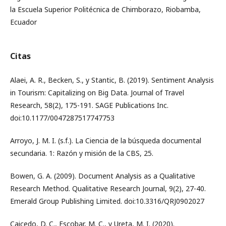
la Escuela Superior Politécnica de Chimborazo, Riobamba,
Ecuador
Citas
Alaei, A. R., Becken, S., y Stantic, B. (2019). Sentiment Analysis
in Tourism: Capitalizing on Big Data. Journal of Travel
Research, 58(2), 175-191. SAGE Publications Inc.
doi:10.1177/0047287517747753
Arroyo, J. M. I. (s.f.). La Ciencia de la búsqueda documental
secundaria. 1: Razón y misión de la CBS, 25.
Bowen, G. A. (2009). Document Analysis as a Qualitative
Research Method. Qualitative Research Journal, 9(2), 27-40.
Emerald Group Publishing Limited. doi:10.3316/QRJ0902027
Caicedo, D. C., Escobar, M. C., y Ureta, M. I. (2020).