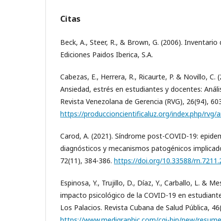
Citas
Beck, A., Steer, R., & Brown, G. (2006). Inventari
Ediciones Paidos Iberica, S.A.
Cabezas, E., Herrera, R., Ricaurte, P. & Novillo, C.
Ansiedad, estrés en estudiantes y docentes: Análisi
Revista Venezolana de Gerencia (RVG), 26(94), 60
https://produccioncientificaluz.org/index.php/rvg/
Carod, A. (2021). Síndrome post-COVID-19: epidemi
diagnósticos y mecanismos patogénicos implicado
72(11), 384-386.
https://doi.org/10.33588/rn.7211
Espinosa, Y., Trujillo, D., Díaz, Y., Carballo, L. & M
impacto psicológico de la COVID-19 en estudiante
Los Palacios. Revista Cubana de Salud Pública, 46(
https://www.medigraphic.com/cgi-bin/new/resume