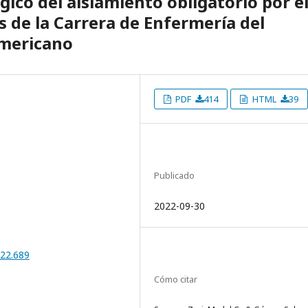
gico del aislamiento obligatorio por e
 de la Carrera de Enfermería del
americano
PDF
414
HTML
39
Publicado
2022-09-30
022.689
Cómo citar