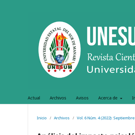
Actual
Archivos
Avisos
Acerca de
I
Inicio
/
Archivos
/
Vol. 6 Núm. 4 (2022): Septiembr