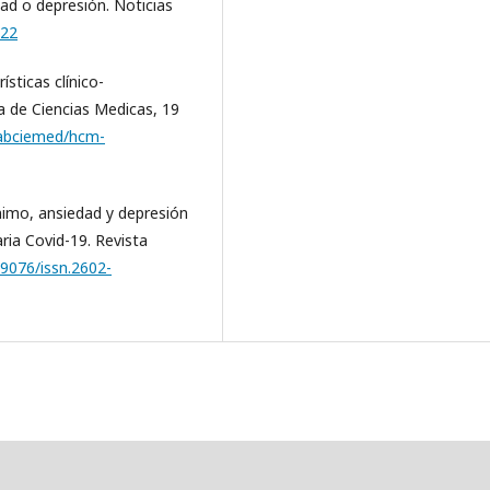
ad o depresión. Noticias
122
ísticas clínico-
a de Ciencias Medicas, 19
habciemed/hcm-
nimo, ansiedad y depresión
aria Covid-19. Revista
29076/issn.2602-