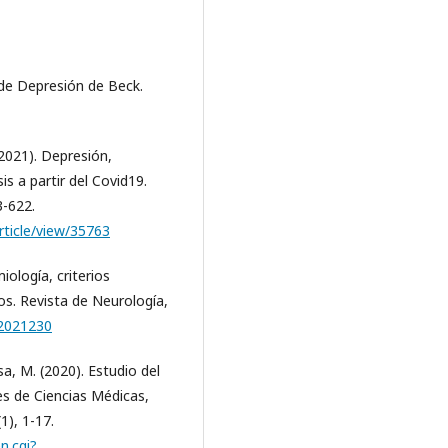
o de Depresión de Beck.
 (2021). Depresión,
s a partir del Covid19.
3-622.
article/view/35763
ología, criterios
s. Revista de Neurología,
.2021230
esa, M. (2020). Estudio del
s de Ciencias Médicas,
1), 1-17.
n.cgi?