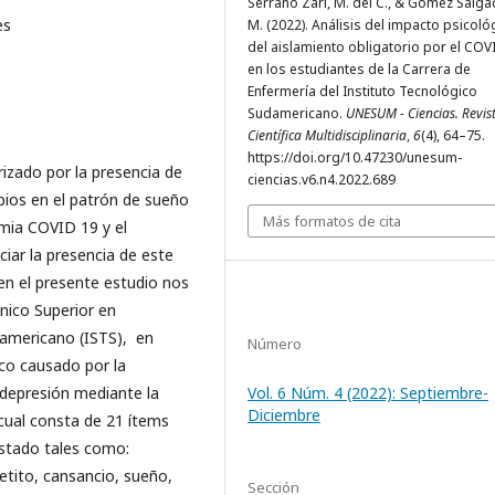
Serrano Zari, M. del C., & Gómez Salga
es
M. (2022). Análisis del impacto psicoló
del aislamiento obligatorio por el COV
en los estudiantes de la Carrera de
Enfermería del Instituto Tecnológico
Sudamericano.
UNESUM - Ciencias. Revis
Científica Multidisciplinaria
,
6
(4), 64–75.
https://doi.org/10.47230/unesum-
rizado por la presencia de
ciencias.v6.n4.2022.689
bios en el patrón de sueño
Más formatos de cita
emia COVID 19 y el
ciar la presencia de este
en el presente estudio nos
cnico Superior en
damericano (ISTS), en
Número
co causado por la
 depresión mediante la
Vol. 6 Núm. 4 (2022): Septiembre-
Diciembre
 cual consta de 21 ítems
stado tales como:
etito, cansancio, sueño,
Sección