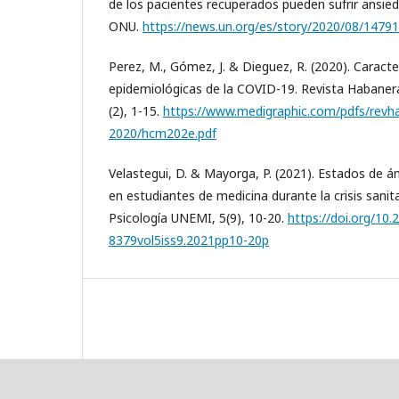
de los pacientes recuperados pueden sufrir ansied
ONU.
https://news.un.org/es/story/2020/08/1479
Perez, M., Gómez, J. & Dieguez, R. (2020). Caracter
epidemiológicas de la COVID-19. Revista Habaner
(2), 1-15.
https://www.medigraphic.com/pdfs/rev
2020/hcm202e.pdf
Velastegui, D. & Mayorga, P. (2021). Estados de á
en estudiantes de medicina durante la crisis sanit
Psicología UNEMI, 5(9), 10-20.
https://doi.org/10.
8379vol5iss9.2021pp10-20p