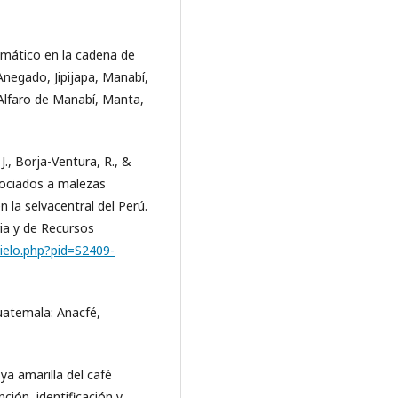
limático en la cadena de
 Anegado, Jipijapa, Manabí,
 Alfaro de Manabí, Manta,
J., Borja-Ventura, R., &
sociados a malezas
n la selvacentral del Perú.
ia y de Recursos
cielo.php?pid=S2409-
Guatemala: Anacfé,
oya amarilla del café
ción, identificación y