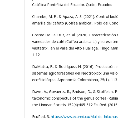
Católica Pontificia del Ecuador, Quito, Ecuador.
Chambe, M. E., & Apaza, A. S. (2021). Control biol
amarilla del cafeto (Coffea arabica). Polo del Con
Cosme De La Cruz, et. al. (2020). Caracterización
variedades de café (Coffea arabica L.) y suresisten
vastatrix), en el Valle del Alto Huallaga, Tingo Mar
1-12.
DaMatta, F., & Rodríguez, N. (2016). Producción s
sistemas agroforestales del Neotrópico: una visi
ecofisiológica. Agronomía Colombiana, 25(1), 113
Davis, A., Govaerts, R., Bridson, D., & Stoffelen, 
taxonomic conspectus of the genus coffea (Rubiac
the Linnean Society 152(4):465-512.EcuRed. (2016)
EcuRed, 3.
https://www.ecured.cu/Mal_de_hilachas