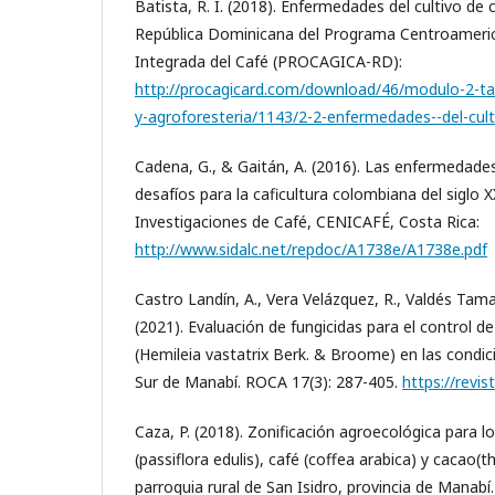
Batista, R. I. (2018). Enfermedades del cultivo d
República Dominicana del Programa Centroameric
Integrada del Café (PROCAGICA-RD):
http://procagicard.com/download/46/modulo-2-ta
y-agroforesteria/1143/2-2-enfermedades--del-cult
Cadena, G., & Gaitán, A. (2016). Las enfermedades 
desafíos para la caficultura colombiana del siglo 
Investigaciones de Café, CENICAFÉ, Costa Rica:
http://www.sidalc.net/repdoc/A1738e/A1738e.pdf
Castro Landín, A., Vera Velázquez, R., Valdés Tamay
(2021). Evaluación de fungicidas para el control d
(Hemileia vastatrix Berk. & Broome) en las condic
Sur de Manabí. ROCA 17(3): 287-405.
https://revis
Caza, P. (2018). Zonificación agroecológica para l
(passiflora edulis), café (coffea arabica) y cacao
parroquia rural de San Isidro, provincia de Manabí.