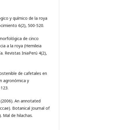
ógico y químico de la roya
ocimiento 6(2), 500-520.
 morfológica de cinco
cia a la roya (Hemileia
ía. Revistas IniaPerú 4(2),
ostenible de cafetales en
ón agronómica y
-123.
P. (2006). An annotated
cae). Botanical Journal of
. Mal de hilachas.