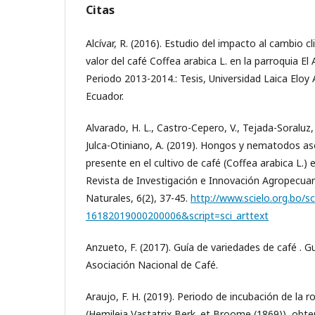
Citas
Alcívar, R. (2016). Estudio del impacto al cambio c
valor del café Coffea arabica L. en la parroquia El
Periodo 2013-2014.: Tesis, Universidad Laica Eloy
Ecuador.
Alvarado, H. L., Castro-Cepero, V., Tejada-Soraluz, 
Julca-Otiniano, A. (2019). Hongos y nematodos a
presente en el cultivo de café (Coffea arabica L.) e
Revista de Investigación e Innovación Agropecuar
Naturales, 6(2), 37-45.
http://www.scielo.org.bo/s
16182019000200006&script=sci_arttext
Anzueto, F. (2017). Guía de variedades de café . 
Asociación Nacional de Café.
Araujo, F. H. (2019). Periodo de incubación de la r
(Hemileia Vastatrix Berk. et Broome (1869)), obten