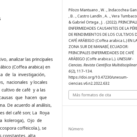
Pilozo Mantuano , W. ., Indacochea Ga
, B. ., Castro Landí­n , A. ., Vera Tumbaco
s
& Gabriel Ortega , J. . (2022). PRINCIPA
ENFERMEDADES CAUSANTES DE LA PÉR
DE RENDIMIENTOS DE LOS CULTIVOS 
CAFÉ ARÁBIGO (Coffea arabica L.) EN L
ZONA SUR DE MANABÍ, ECUADOR:
PRINCIPALES ENFERMEDADES DE CAFÉ
vo, analizar las principales
ARÁBIGO (Coffe arabica L.).
UNESUM -
Ciencias. Revista Científica Multidisciplina
ábico (Coffea arabica) en
6
(2), 117–134.
ica de la investigación,
https://doi.org/10.47230/unesum-
es, nacionales y locales
ciencias.v6.n2.2022.632
 cultivo de café y a las
Más formatos de cita
s causas que hacen que
. De acuerdo al análisis,
es del café son; La Roya
aria koleroga), Ojo de
rcospora coffeicola.), se
Número
s constantes, alta