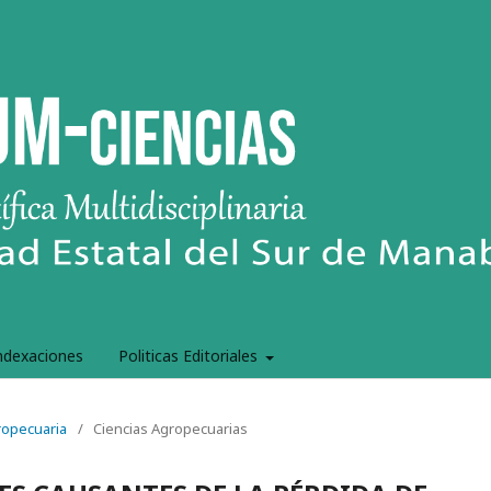
ndexaciones
Politicas Editoriales
gropecuaria
/
Ciencias Agropecuarias