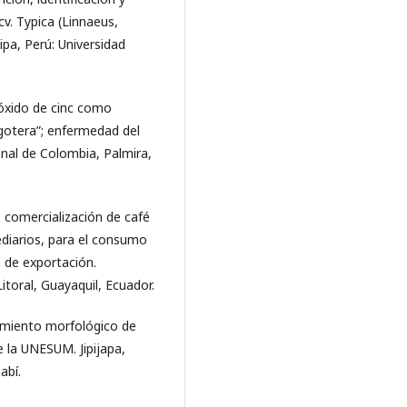
cv. Typica (Linnaeus,
pa, Perú: Universidad
 óxido de cinc como
 gotera”; enfermedad del
onal de Colombia, Palmira,
e comercialización de café
diarios, para el consumo
 de exportación.
Litoral, Guayaquil, Ecuador.
rtamiento morfológico de
de la UNESUM. Jipijapa,
abí.