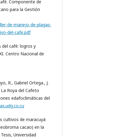
e café. Componente de
ano para la Gestión
ller-de-manejo-de-plagas-
ivo-del-cafe.pdf
del café: logros y
XXI. Centro Nacional de
o, R., Gabriel Ortega., J.
e La Roya del Cafeto
iones edafoclimáticas del
tas.udg.co.cu
os cultivos de maracuyá
(theobroma cacao) en la
 Tesis, Universidad