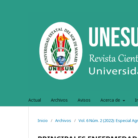
Actual
Archivos
Avisos
Acerca de
I
Inicio
/
Archivos
/
Vol. 6 Núm. 2 (2022): Especial A