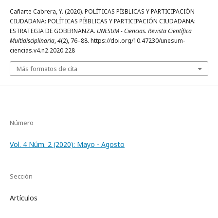
Cañarte Cabrera, Y. (2020). POLÍTICAS PÍšBLICAS Y PARTICIPACIÓN
CIUDADANA: POLÍTICAS PÍšBLICAS Y PARTICIPACIÓN CIUDADANA:
ESTRATEGIA DE GOBERNANZA.
UNESUM - Ciencias. Revista Científica
Multidisciplinaria
,
4
(2), 76–88. https://doi.org/10.47230/unesum-
ciencias.v4.n2.2020.228
Más formatos de cita
Número
Vol. 4 Núm. 2 (2020): Mayo - Agosto
Sección
Artículos