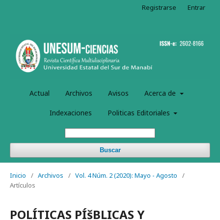
Registrarse
Entrar
Actual
Archivos
Avisos
Acerca de
Indexaciones
Politicas Editoriales
Buscar
Inicio
/
Archivos
/
Vol. 4 Núm. 2 (2020): Mayo - Agosto
/
Artículos
POLÍTICAS PÍšBLICAS Y