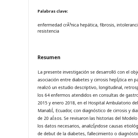
Palabras clave:
enfermedad crÃ³nica hepática, fibrosis, intoleranci
resistencia
Resumen
La presente investigación se desarrolló con el obje
asociación entre diabetes y cirrosis hepÍ¡tica en 
realizó un estudio descriptivo, longitudinal, retro
los 64 enfermos atendidos en consultas de gastro
2015 y enero 2018, en el Hospital Ambulatorio del 
ManabÍ­, Ecuador, con diagnóstico de cirrosis y di
de 20 aÍ±os. Se revisaron las historias del Model
los datos necesarios, analizÍ¡ndose causas etiológ
de debut de la diabetes, fallecimiento o diagnós