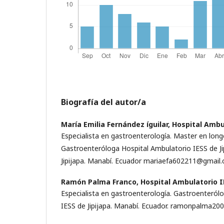
Biografía del autor/a
Marí­a Emilia Fernández íguilar,
Hospital Ambul
Especialista en gastroenterologí­a. Master en long
Gastroenteróloga Hospital Ambulatorio IESS de J
Jipijapa. Manabí­. Ecuador mariaefa602211@gmail
Ramón Palma Franco,
Hospital Ambulatorio IE
Especialista en gastroenterologí­a. Gastroenteról
IESS de Jipijapa. Manabí­. Ecuador. ramonpalma2