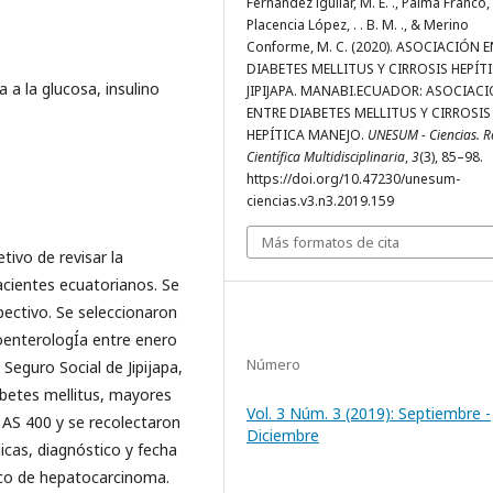
Fernández íguilar, M. E. ., Palma Franco, R
Placencia López, . . B. M. ., & Merino
Conforme, M. C. (2020). ASOCIACIÓN 
DIABETES MELLITUS Y CIRROSIS HEPÍTI
a a la glucosa, insulino
JIPIJAPA. MANABI.ECUADOR: ASOCIAC
ENTRE DIABETES MELLITUS Y CIRROSIS
HEPÍTICA MANEJO.
UNESUM - Ciencias. R
Científica Multidisciplinaria
,
3
(3), 85–98.
https://doi.org/10.47230/unesum-
ciencias.v3.n3.2019.159
Más formatos de cita
tivo de revisar la
pacientes ecuatorianos. Se
spectivo. Se seleccionaron
enterologÍ­a entre enero
Número
Seguro Social de Jipijapa,
abetes mellitus, mayores
Vol. 3 Núm. 3 (2019): Septiembre -
o AS 400 y se recolectaron
Diciembre
icas, diagnóstico y fecha
tico de hepatocarcinoma.