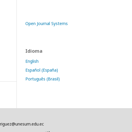
Open Journal Systems
Idioma
English
Español (España)
Português (Brasil)
driguez@unesum.edu.ec