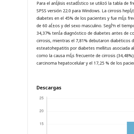
Para el anÍ¡lisis estadÍ­stico se utilizó la tabla de
SPSS versión 22.0 para Windows. La cirrosis hepÍ¡t
diabetes en el 45% de los pacientes y fue mÍ¡s fre
de 60 aÍ±os y del sexo masculino. SegÍºn el tiemp
34,37% tenÍ­a diagnóstico de diabetes antes de co
cirrosis, mientras el 7,81% debutaron diabéticos d
esteatohepatitis por diabetes mellitus asociada a
como la causa mÍ¡s frecuente de cirrosis (34,48%)
carcinoma hepatocelular y el 17,25 % de los pacien
Descargas