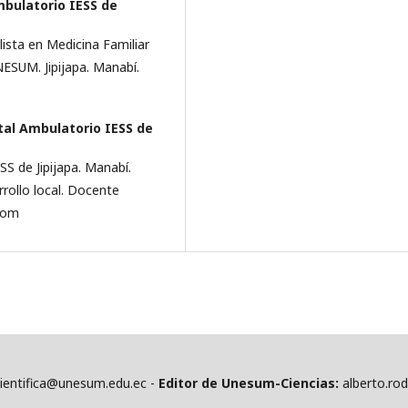
mbulatorio IESS de
lista en Medicina Familiar
ESUM. Jipijapa. Manabí­.
tal Ambulatorio IESS de
S de Jipijapa. Manabí­.
rrollo local. Docente
com
cientifica@unesum.edu.ec -
Editor de Unesum-Ciencias:
alberto.ro