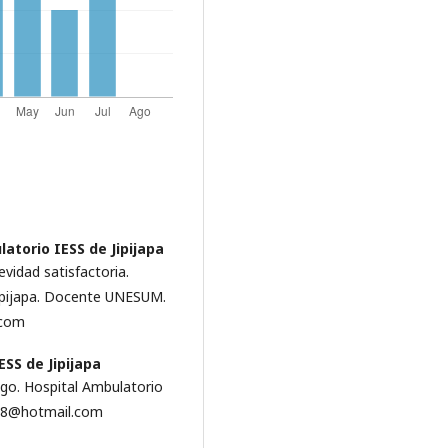
atorio IESS de Jipijapa
evidad satisfactoria.
ipijapa. Docente UNESUM.
.com
SS de Jipijapa
ogo. Hospital Ambulatorio
008@hotmail.com