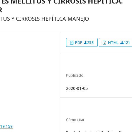
S MELLITUS Y CIRROSIS HEPÍTICA.
R
US Y CIRROSIS HEPÍTICA MANEJO
PDF
758
HTML
121
Publicado
2020-01-05
Cómo citar
019.159