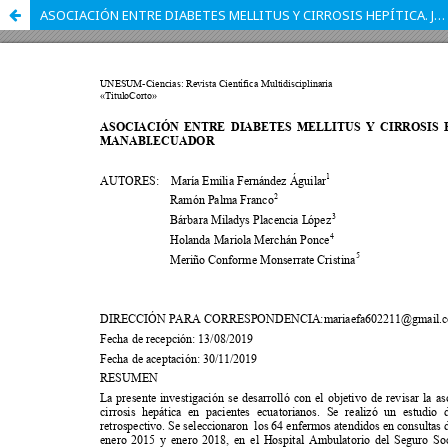
ASOCIACIÓN ENTRE DIABETES MELLITUS Y CIRROSIS HEPÍTICA. JIPIJAPA. MANABI.ECUADOR