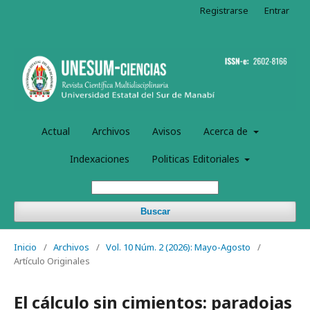
Registrarse
Entrar
Actual
Archivos
Avisos
Acerca de
Indexaciones
Politicas Editoriales
Buscar
Inicio
/
Archivos
/
Vol. 10 Núm. 2 (2026): Mayo-Agosto
/
Artículo Originales
El cálculo sin cimientos: paradojas