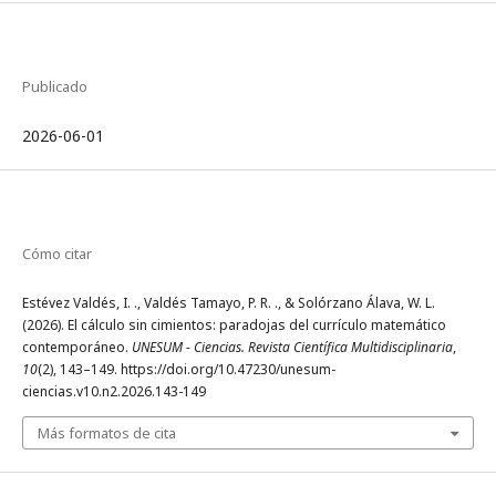
Publicado
2026-06-01
Cómo citar
Estévez Valdés, I. ., Valdés Tamayo, P. R. ., & Solórzano Álava, W. L.
(2026). El cálculo sin cimientos: paradojas del currículo matemático
contemporáneo.
UNESUM - Ciencias. Revista Científica Multidisciplinaria
,
10
(2), 143–149. https://doi.org/10.47230/unesum-
ciencias.v10.n2.2026.143-149
Más formatos de cita