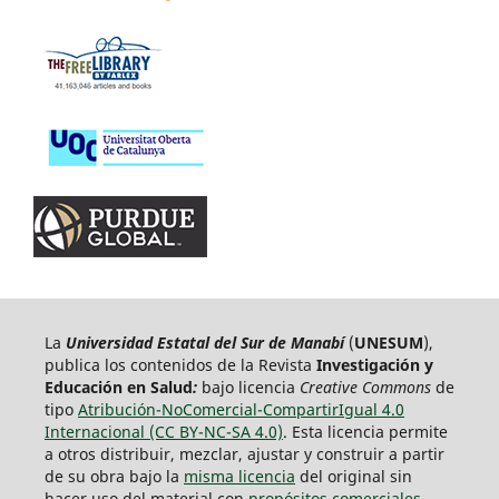
La
Universidad Estatal del Sur de Manabí
(
UNESUM
),
publica los contenidos de la Revista
Investigación y
Educación en Salud
:
bajo licencia
Creative Commons
de
tipo
Atribución-NoComercial-CompartirIgual 4.0
Internacional (CC BY-NC-SA 4.0)
. Esta licencia permite
a otros distribuir, mezclar, ajustar y construir a partir
de su obra bajo la
misma licencia
del original sin
hacer uso del material con
propósitos comerciales
,