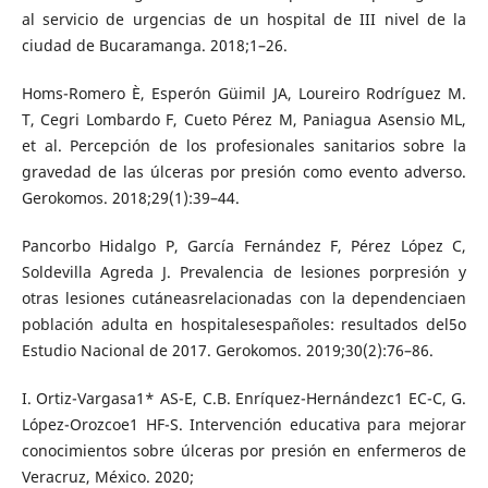
al servicio de urgencias de un hospital de III nivel de la
ciudad de Bucaramanga. 2018;1–26.
Homs-Romero È, Esperón Güimil JA, Loureiro Rodríguez M.
T, Cegri Lombardo F, Cueto Pérez M, Paniagua Asensio ML,
et al. Percepción de los profesionales sanitarios sobre la
gravedad de las úlceras por presión como evento adverso.
Gerokomos. 2018;29(1):39–44.
Pancorbo Hidalgo P, García Fernández F, Pérez López C,
Soldevilla Agreda J. Prevalencia de lesiones porpresión y
otras lesiones cutáneasrelacionadas con la dependenciaen
población adulta en hospitalesespañoles: resultados del5o
Estudio Nacional de 2017. Gerokomos. 2019;30(2):76–86.
I. Ortiz-Vargasa1* AS-E, C.B. Enríquez-Hernándezc1 EC-C, G.
López-Orozcoe1 HF-S. Intervención educativa para mejorar
conocimientos sobre úlceras por presión en enfermeros de
Veracruz, México. 2020;