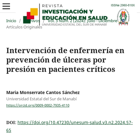
Inicio
/
Archivos
/
Vol. 3 Núm. 2 (2024): Julio - Diciembre
/
Artículos Originales
Intervención de enfermería en
prevención de úlceras por
presión en pacientes críticos
Maria Monserrate Cantos Sánchez
Universidad Estatal del Sur de Manabí
https://orcid.org/0009-0002-7935-4110
DOI:
https://doi.org/10.47230/unesum-salud.v3.n2.2024.57-
65