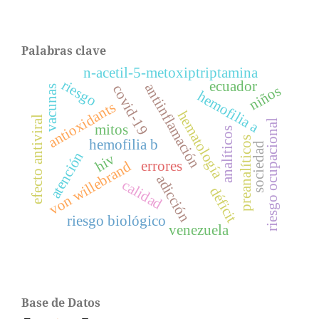
Palabras clave
n-acetil-5-metoxiptriptamina
riesgo
ecuador
antiinflamación
covid-19
niños
vacunas
hemofilia a
antioxidants
hematología
efecto antiviral
riesgo ocupacional
mitos
analíticos
preanalíticos
hemofilia b
sociedad
atención
hiv
errores
von willebrand
adicción
calidad
déficit
riesgo biológico
venezuela
Base de Datos