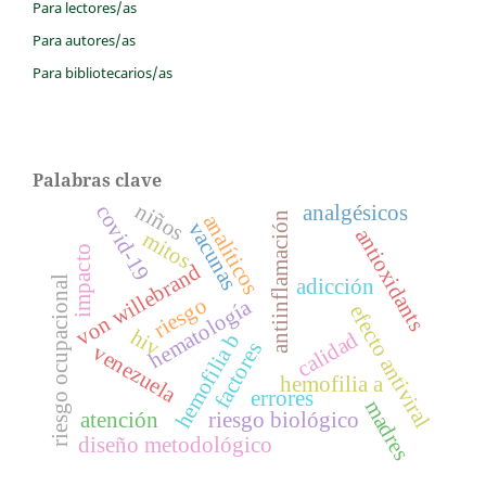
Para lectores/as
Para autores/as
Para bibliotecarios/as
Palabras clave
niños
analgésicos
covid-19
antiinflamación
analíticos
vacunas
antioxidants
mitos
impacto
von willebrand
riesgo ocupacional
adicción
riesgo
hematología
efecto antiviral
hiv
calidad
hemofilia b
factores
venezuela
hemofilia a
errores
madres
atención
riesgo biológico
diseño metodológico