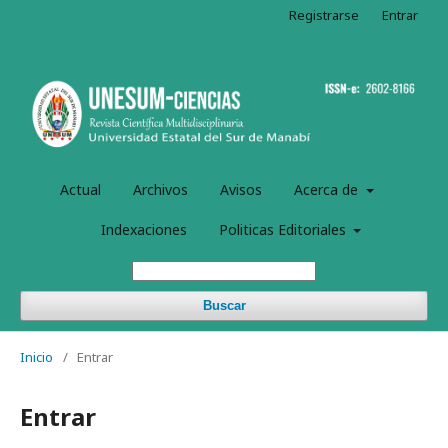
Registrarse
Entrar
Actual
Archivos
Avisos
Acerca de
Indexaciones
Politicas Editoriales
Buscar
Inicio
/
Entrar
Entrar