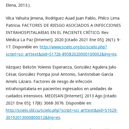
Elena, 2013.).
Vilca Yahuita Jimena, Rodríguez Auad Juan Pablo, Philco Lima
Patricia. FACTORES DE RIESGO ASOCIADOS A INFECCIONES
INTRAHOSPITALARIAS EN EL PACIENTE CRÍTICO. Rev.
Médica La Paz [Internet]. 2020 [citado 2021 Ene 05]; 26(1): 9-
17. Disponible en:
http://www.scielo.org.bo/scielo.php?
script=sci_arttext&pid=S1726-89582020000100002&lng=es
.
Vázquez Belizón Yoleinis Esperanza, González Aguilera Julio
César, González Pompa José Antonio, Santisteban García
Amels Lázaro. Factores de riesgo de infección
intrahospitalaria en pacientes ingresados en unidades de
cuidados intensivos. MEDISAN [Internet]. 2013 Ago [citado
2021 Ene 05]; 17(8): 3068-3076. Disponible en:
http://scielo.sld.cu/scielo.php?script=sci_arttext&pid=S1029-
30192013000800012&lng=es
.