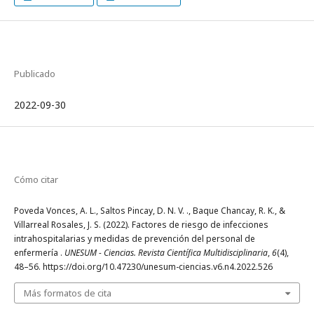
Publicado
2022-09-30
Cómo citar
Poveda Vonces, A. L., Saltos Pincay, D. N. V. ., Baque Chancay, R. K., &
Villarreal Rosales, J. S. (2022). Factores de riesgo de infecciones
intrahospitalarias y medidas de prevención del personal de
enfermería .
UNESUM - Ciencias. Revista Científica Multidisciplinaria
,
6
(4),
48–56. https://doi.org/10.47230/unesum-ciencias.v6.n4.2022.526
Más formatos de cita