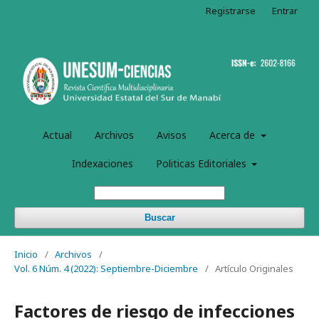
Registrarse
Entrar
Actual
Archivos
Avisos
Acerca de
Indexaciones
Politicas Editoriales
Buscar
Inicio
/
Archivos
/
Vol. 6 Núm. 4 (2022): Septiembre-Diciembre
/
Artículo Originales
Factores de riesgo de infecciones