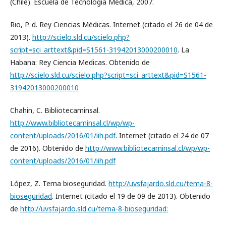
(Chile). Escuela de Tecnología Médica, 2007.
Rio, P. d. Rey Ciencias Médicas. Internet (citado el 26 de 04 de
2013).
http://scielo.sld.cu/scielo.php?
script=sci_arttext&pid=S1561-31942013000200010
. La
Habana: Rey Ciencia Medicas. Obtenido de
http://scielo.sld.cu/scielo.php?script=sci_arttext&pid=S1561-
31942013000200010
Chahin, C. Bibliotecaminsal.
http://www.bibliotecaminsal.cl/wp/wp-
content/uploads/2016/01/iih.pdf
. Internet (citado el 24 de 07
de 2016). Obtenido de
http://www.bibliotecaminsal.cl/wp/wp-
content/uploads/2016/01/iih.pdf
López, Z. Tema bioseguridad.
http://uvsfajardo.sld.cu/tema-8-
bioseguridad
. Internet (citado el 19 de 09 de 2013). Obtenido
de
http://uvsfajardo.sld.cu/tema-8-bioseguridad: