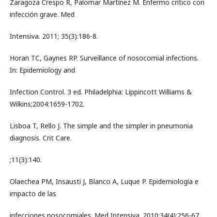
Zaragoza Crespo R, Palomar Martínez M. Enfermo crítico con
infección grave. Med
Intensiva. 2011; 35(3):186-8.
Horan TC, Gaynes RP. Surveillance of nosocomial infections.
In: Epidemiology and
Infection Control. 3 ed. Philadelphia: Lippincott Williams &
Wilkins;2004:1659-1702.
Lisboa T, Rello J. The simple and the simpler in pneumonia
diagnosis. Crit Care.
;11(3):140.
Olaechea PM, Insausti J, Blanco A, Luque P. Epidemiología e
impacto de las
infecciones nosocomiales. Med Intensiva. 2010;34(4):256-67.