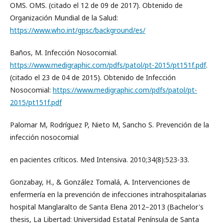
OMS. OMS. (citado el 12 de 09 de 2017). Obtenido de
Organización Mundial de la Salud:
https://www.who.int/gpsc/background/es/
Baños, M. Infección Nosocomial.
https://www.medigraphic.com/pdfs/patol/pt-2015/pt151f.pdf
.
(citado el 23 de 04 de 2015). Obtenido de Infección
Nosocomial:
https://www.medigraphic.com/pdfs/patol/pt-
2015/pt151f.pdf
Palomar M, Rodríguez P, Nieto M, Sancho S. Prevención de la
infección nosocomial
en pacientes críticos. Med Intensiva. 2010;34(8):523-33.
Gonzabay, H., & González Tomalá, A. Intervenciones de
enfermería en la prevención de infecciones intrahospitalarias
hospital Manglaralto de Santa Elena 2012–2013 (Bachelor's
thesis, La Libertad: Universidad Estatal Península de Santa