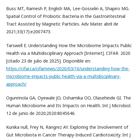
Buss MT, Ramesh P, English MA, Lee-Gosselin A, Shapiro MG.
Spatial Control of Probiotic Bacteria in the Gastrointestinal
Tract Assisted by Magnetic Particles. Adv Mater. abril de
2021;33(17):e2007473.
Tarswell E. Understanding How the Microbiome Impacts Public
Health via a Multidisciplinary Approach [Internet]. CIFAR. 2020
[citado 23 de julio de 2025]. Disponible en:
https://cifar.ca/cifarnews/2020/03/16/understanding-how-the-
microbiome-impacts-public-health-via-a-multidisciplinary-
approach/
Ogunrinola GA, Oyewale JO, Oshamika OO, Olasehinde GI. The
Human Microbiome and Its Impacts on Health. Int J Microbiol.
12 de junio de 2020;2020:8045646.
Kunika null, Frey N, Rangrez AY. Exploring the Involvement of
Gut Microbiota in Cancer Therapy-Induced Cardiotoxicity. Int J