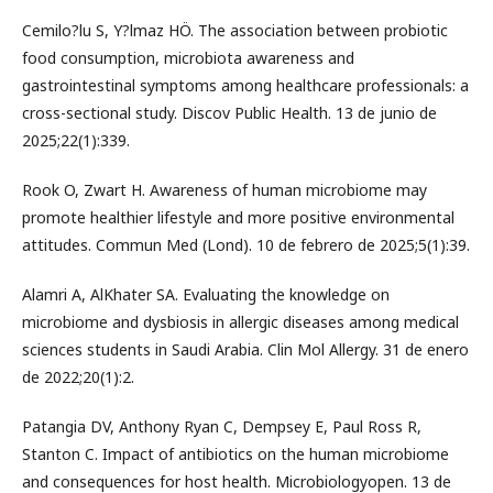
Cemilo?lu S, Y?lmaz HÖ. The association between probiotic
food consumption, microbiota awareness and
gastrointestinal symptoms among healthcare professionals: a
cross-sectional study. Discov Public Health. 13 de junio de
2025;22(1):339.
Rook O, Zwart H. Awareness of human microbiome may
promote healthier lifestyle and more positive environmental
attitudes. Commun Med (Lond). 10 de febrero de 2025;5(1):39.
Alamri A, AlKhater SA. Evaluating the knowledge on
microbiome and dysbiosis in allergic diseases among medical
sciences students in Saudi Arabia. Clin Mol Allergy. 31 de enero
de 2022;20(1):2.
Patangia DV, Anthony Ryan C, Dempsey E, Paul Ross R,
Stanton C. Impact of antibiotics on the human microbiome
and consequences for host health. Microbiologyopen. 13 de