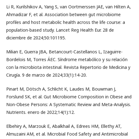
Li R, Kurilshikov A, Yang S, van Oortmerssen JAE, van Hilten A,
Ahmadizar F, et al. Association between gut microbiome
profiles and host metabolic health across the life course: a
population-based study. Lancet Reg Health Eur. 28 de
diciembre de 2024;50:101195.
Milian E, Guerra JBA, Betancourt-Castellanos L, Izaguirre-
Bordelois M, Torres ÁEC. Síndrome metabólico y su relación
con la microbiota intestinal. Revista Repertorio de Medicina y
Cirugía. 9 de marzo de 2024;33(1):14-20.
Pinart M, Dötsch A, Schlicht K, Laudes M, Bouwman J,
Forslund SK, et al. Gut Microbiome Composition in Obese and
Non-Obese Persons: A Systematic Review and Meta-Analysis.
Nutrients. enero de 2022;14(1):12.
Elbehiry A, Marzouk E, Abalkhail A, Edrees HM, Ellethy AT,
Almuzaini AM, et al. Microbial Food Safety and Antimicrobial