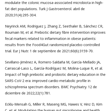
modulate the colonic mucosa-associated microbiota in high-
fat diet populations. Turk J Gastroenterol. abril de
2020;31(4):295-304.
Neyrinck AM, Rodriguez J, Zhang Z, Seethaler B, Sánchez CR,
Roumain M, et al. Prebiotic dietary fibre intervention improves
fecal markers related to inflammation in obese patients:
results from the Food4Gut randomized placebo-controlled
trial. Eur J Nutr. 1 de septiembre de 2021;60(6):3159-70.
Sevillano-Jiménez A, Romero-Saldaña M, García-Mellado JA,
Carrascal-Laso L, García-Rodríguez M, Molina-Luque R, et al.
Impact of high prebiotic and probiotic dietary education in the
SARS-CoV-2 era: improved cardio-metabolic profile in
schizophrenia spectrum disorders. BMC Psychiatry. 12 de
diciembre de 2022;22(1):781.
Ecklu-Mensah G, Miller R, Maseng MG, Hawes V, Hinz D, Kim
C, et al. Modulating the human gut microbiome and health