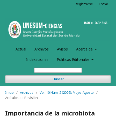
Registrarse
Entrar
Actual
Archivos
Avisos
Acerca de
Indexaciones
Politicas Editoriales
Buscar
Inicio
/
Archivos
/
Vol. 10 Núm. 2 (2026): Mayo-Agosto
/
Artículos de Revisión
Importancia de la microbiota