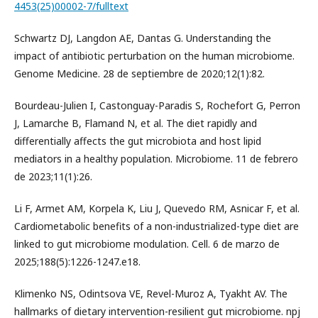
4453(25)00002-7/fulltext
Schwartz DJ, Langdon AE, Dantas G. Understanding the
impact of antibiotic perturbation on the human microbiome.
Genome Medicine. 28 de septiembre de 2020;12(1):82.
Bourdeau-Julien I, Castonguay-Paradis S, Rochefort G, Perron
J, Lamarche B, Flamand N, et al. The diet rapidly and
differentially affects the gut microbiota and host lipid
mediators in a healthy population. Microbiome. 11 de febrero
de 2023;11(1):26.
Li F, Armet AM, Korpela K, Liu J, Quevedo RM, Asnicar F, et al.
Cardiometabolic benefits of a non-industrialized-type diet are
linked to gut microbiome modulation. Cell. 6 de marzo de
2025;188(5):1226-1247.e18.
Klimenko NS, Odintsova VE, Revel-Muroz A, Tyakht AV. The
hallmarks of dietary intervention-resilient gut microbiome. npj