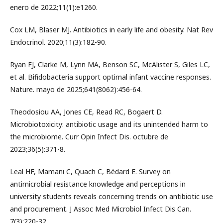
enero de 2022;11(1):e1260.
Cox LM, Blaser MJ. Antibiotics in early life and obesity. Nat Rev
Endocrinol. 2020;11(3):182-90.
Ryan FJ, Clarke M, Lynn MA, Benson SC, McAlister S, Giles LC,
et al. Bifidobacteria support optimal infant vaccine responses.
Nature. mayo de 2025;641(8062):456-64.
Theodosiou AA, Jones CE, Read RC, Bogaert D.
Microbiotoxicity: antibiotic usage and its unintended harm to
the microbiome. Curr Opin Infect Dis. octubre de
2023;36(5):371-8.
Leal HF, Mamani C, Quach C, Bédard E. Survey on
antimicrobial resistance knowledge and perceptions in
university students reveals concerning trends on antibiotic use
and procurement. J Assoc Med Microbiol Infect Dis Can.
7(3):220-32.