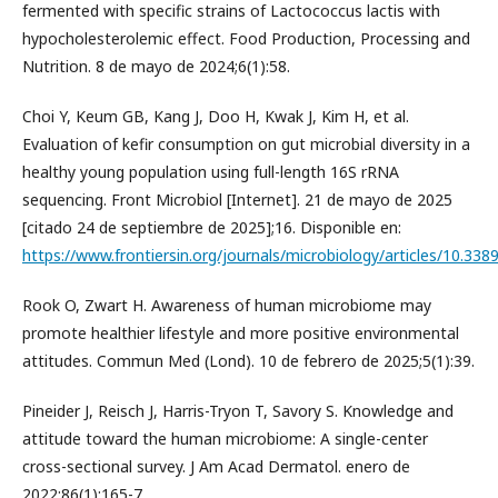
fermented with specific strains of Lactococcus lactis with
hypocholesterolemic effect. Food Production, Processing and
Nutrition. 8 de mayo de 2024;6(1):58.
Choi Y, Keum GB, Kang J, Doo H, Kwak J, Kim H, et al.
Evaluation of kefir consumption on gut microbial diversity in a
healthy young population using full-length 16S rRNA
sequencing. Front Microbiol [Internet]. 21 de mayo de 2025
[citado 24 de septiembre de 2025];16. Disponible en:
https://www.frontiersin.org/journals/microbiology/articles/10.338
Rook O, Zwart H. Awareness of human microbiome may
promote healthier lifestyle and more positive environmental
attitudes. Commun Med (Lond). 10 de febrero de 2025;5(1):39.
Pineider J, Reisch J, Harris-Tryon T, Savory S. Knowledge and
attitude toward the human microbiome: A single-center
cross-sectional survey. J Am Acad Dermatol. enero de
2022;86(1):165-7.