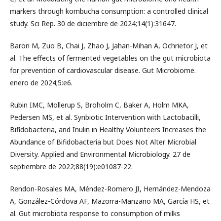
markers through kombucha consumption: a controlled clinical
study. Sci Rep. 30 de diciembre de 2024;14(1):31647.
Baron M, Zuo B, Chai J, Zhao J, Jahan-Mihan A, Ochrietor J, et
al. The effects of fermented vegetables on the gut microbiota
for prevention of cardiovascular disease. Gut Microbiome.
enero de 2024;5:e6.
Rubin IMC, Mollerup S, Broholm C, Baker A, Holm MKA,
Pedersen MS, et al. Synbiotic Intervention with Lactobacilli,
Bifidobacteria, and Inulin in Healthy Volunteers Increases the
Abundance of Bifidobacteria but Does Not Alter Microbial
Diversity. Applied and Environmental Microbiology. 27 de
septiembre de 2022;88(19):e01087-22.
Rendon-Rosales MA, Méndez-Romero JI, Hernández-Mendoza
A, González-Córdova AF, Mazorra-Manzano MA, García HS, et
al. Gut microbiota response to consumption of milks