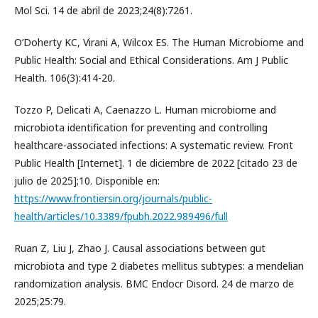
Mol Sci. 14 de abril de 2023;24(8):7261.
O’Doherty KC, Virani A, Wilcox ES. The Human Microbiome and
Public Health: Social and Ethical Considerations. Am J Public
Health. 106(3):414-20.
Tozzo P, Delicati A, Caenazzo L. Human microbiome and
microbiota identification for preventing and controlling
healthcare-associated infections: A systematic review. Front
Public Health [Internet]. 1 de diciembre de 2022 [citado 23 de
julio de 2025];10. Disponible en:
https://www.frontiersin.org/journals/public-
health/articles/10.3389/fpubh.2022.989496/full
Ruan Z, Liu J, Zhao J. Causal associations between gut
microbiota and type 2 diabetes mellitus subtypes: a mendelian
randomization analysis. BMC Endocr Disord. 24 de marzo de
2025;25:79.