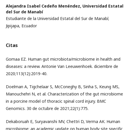
Alejandra Isabel Cedeño Menéndez,
Universidad Estatal
del Sur de Manabí
Estudiante de la Universidad Estatal del Sur de Manabí;
Jipijapa, Ecuador
Citas
Gomaa EZ. Human gut microbiota/microbiome in health and
diseases: a review. Antonie Van Leeuwenhoek. diciembre de
2020;113(12):2019-40.
Doelman A, Tigchelaar S, McConeghy B, Sinha S, Keung MS,
Manouchehri N, et al. Characterization of the gut microbiome
in a porcine model of thoracic spinal cord injury. BMC
Genomics. 30 de octubre de 2021;22(1):775.
Dekaboruah E, Suryavanshi MV, Chettri D, Verma AK. Human
microbiome: an academic update on human body site specific