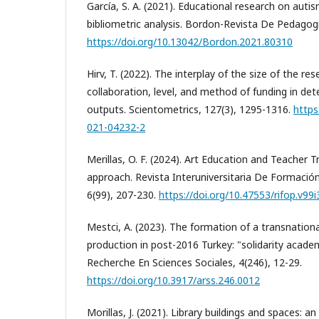
García, S. A. (2021). Educational research on auti
bibliometric analysis. Bordon-Revista De Pedagogí
https://doi.org/10.13042/Bordon.2021.80310
Hirv, T. (2022). The interplay of the size of the r
collaboration, level, and method of funding in det
outputs. Scientometrics, 127(3), 1295-1316.
https
021-04232-2
Merillas, O. F. (2024). Art Education and Teacher Tr
approach. Revista Interuniversitaria De Formació
6(99), 207-230.
https://doi.org/10.47553/rifop.v99
Mestci, A. (2023). The formation of a transnational
production in post-2016 Turkey: "solidarity acade
Recherche En Sciences Sociales, 4(246), 12-29.
https://doi.org/10.3917/arss.246.0012
Morillas, J. (2021). Library buildings and spaces: an 