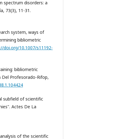
sm spectrum disorders: a
a, 73(3), 11-31.
esearch system, ways of
ermining bibliometric
://doi.org/10.1007/s11192-
aining: bibliometric
n Del Profesorado-Rifop,
i38.1.104424
 subfield of scientific
mies". Actes De La
analysis of the scientific