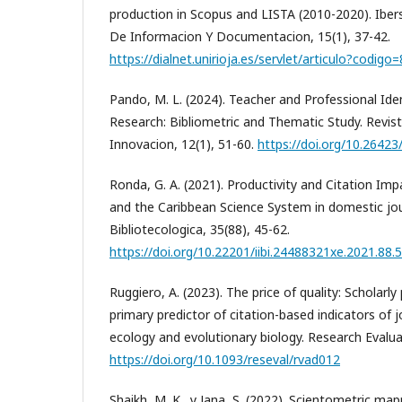
production in Scopus and LISTA (2010-2020). Iber
De Informacion Y Documentacion, 15(1), 37-42.
https://dialnet.unirioja.es/servlet/articulo?codig
Pando, M. L. (2024). Teacher and Professional Iden
Research: Bibliometric and Thematic Study. Revis
Innovacion, 12(1), 51-60.
https://doi.org/10.26423/
Ronda, G. A. (2021). Productivity and Citation Im
and the Caribbean Science System in domestic jou
Bibliotecologica, 35(88), 45-62.
https://doi.org/10.22201/iibi.24488321xe.2021.88.
Ruggiero, A. (2023). The price of quality: Scholarly
primary predictor of citation-based indicators of 
ecology and evolutionary biology. Research Evalua
https://doi.org/10.1093/reseval/rvad012
Shaikh, M. K., y Jana, S. (2022). Scientometric ma