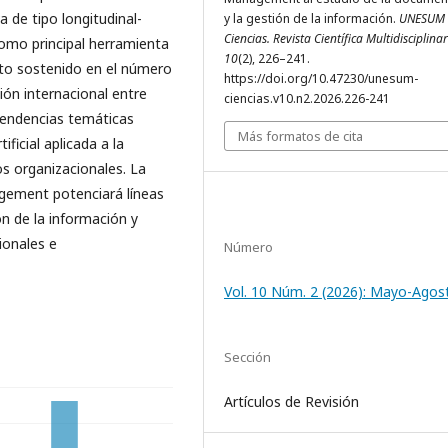
a de tipo longitudinal-
y la gestión de la información.
UNESUM 
Ciencias. Revista Científica Multidisciplina
omo principal herramienta
10
(2), 226–241.
nto sostenido en el número
https://doi.org/10.47230/unesum-
ión internacional entre
ciencias.v10.n2.2026.226-241
 tendencias temáticas
Más formatos de cita
ificial aplicada a la
os organizacionales. La
agement potenciará líneas
n de la información y
ionales e
Número
Vol. 10 Núm. 2 (2026): Mayo-Agos
Sección
Artículos de Revisión