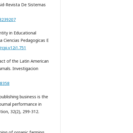
sid-Revista De Sistemas
o=8239207
tity in Educational
ta Ciencias Pedagogicas E
rcpi.v12i1.751
pact of the Latin American
rnals. Investigacion
58358
 publishing business is the
journal performance in
tion, 32(2), 299-312.
pping of organic farming