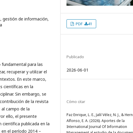
, gestión de información,
PDF
41
ca
Publicado
o fundamental para las
2026-06-01
r, recuperar y utilizar el
ntextos. En este marco,
s científicas en la
iplinar. Sin embargo, se
ontribución de la revista
Cómo citar
 al campo de la
Paz Enrique, L. E., Jalil Vélez, N. J., & He
r ello, el presente
Alfonso, E. A. (2026). Aportes de la
 científica publicada en la
International Journal Of Information
 en el período 2014 –
Management al estudio de la documen