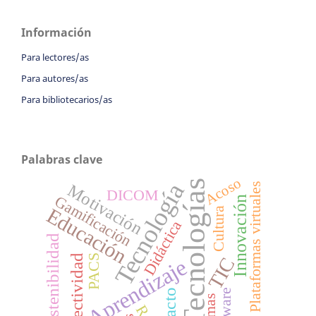
Información
Para lectores/as
Para autores/as
Para bibliotecarios/as
Palabras clave
Acoso
Tecnologías
Tecnología
Motivación
Plataformas virtuales
DICOM
Gamificación
Innovación
Educación
Cultura
Didáctica
Sostenibilidad
Conectividad
PACS
TIC
Aprendizaje
Software