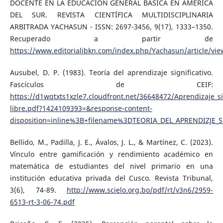
DOCENTE EN LA EDUCACIÓN GENERAL BÁSICA EN AMÉRICA
DEL SUR. REVISTA CIENTÍFICA MULTIDISCIPLINARIA
ARBITRADA YACHASUN - ISSN: 2697-3456, 9(17), 1333–1350.
Recuperado a partir de
https://www.editorialibkn.com/index.php/Yachasun/article/vi
Ausubel, D. P. (1983). Teoría del aprendizaje significativo.
Fascículos de CEIF:
https://d1wqtxts1xzle7.cloudfront.net/36648472/Aprendizaje_sig
libre.pdf?1424109393=&response-content-
disposition=inline%3B+filename%3DTEORIA_DEL_APRENDIZJE_
Bellido, M., Padilla, J. E., Ávalos, J. L., & Martínez, C. (2023).
Vínculo entre gamificación y rendimiento académico en
matemática de estudiantes del nivel primario en una
institución educativa privada del Cusco. Revista Tribunal,
3(6), 74-89.
http://www.scielo.org.bo/pdf/rt/v3n6/2959-
6513-rt-3-06-74.pdf