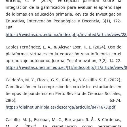
Briceño, C. E. (2025). Percepción parental sobre la
integración de la gamificación para evaluar el aprendizaje
de idiomas en educación primaria. Revista de Investigación
Educativa, Intervención Pedagógica y Docencia, 3(1), 172-
185.
https://revistas.uaz.edu.mx/index.php/invinted/article/view/2
Cables Fernández, E. A., & Alcívar Loor, K. L. (2024). Uso de
plataformas virtuales en la educación y su influencia en el
aprendizaje autónomo. Journal TechInnovation, 3(2), 14–22.
https://revistas.unesum.edu.ec/JTI/index.php/JTI/article/view/
Calderón, M. Y., Flores, G. S., Ruiz, A., & Castillo, S. E. (2022).
Gamificación en la compresión lectora de los estudiantes en
tiempos de pandemia en Perú. Revista de Ciencias Sociales,
28(5), 63-74.
https://dialnet.unirioja.es/descarga/articulo/8471673.pdf
Castillo, M. J., Escobar, M. G., Barragán, R. Á., & Cárdenas,
M. Y. (2022). La Gamificación como herramienta