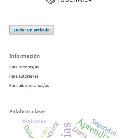
Enviar un artículo
Información
Para lectores/as
Para autores/as
Para bibliotecarios/as
Palabras clave
Aprendizaje
Sistemas
Seguridad
Didáctica
Datos
Acoso