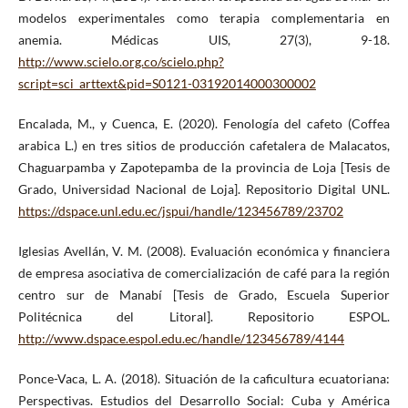
modelos experimentales como terapia complementaria en
anemia. Médicas UIS, 27(3), 9-18.
http://www.scielo.org.co/scielo.php?
script=sci_arttext&pid=S0121-03192014000300002
Encalada, M., y Cuenca, E. (2020). Fenología del cafeto (Coffea
arabica L.) en tres sitios de producción cafetalera de Malacatos,
Chaguarpamba y Zapotepamba de la provincia de Loja [Tesis de
Grado, Universidad Nacional de Loja]. Repositorio Digital UNL.
https://dspace.unl.edu.ec/jspui/handle/123456789/23702
Iglesias Avellán, V. M. (2008). Evaluación económica y financiera
de empresa asociativa de comercialización de café para la región
centro sur de Manabí [Tesis de Grado, Escuela Superior
Politécnica del Litoral]. Repositorio ESPOL.
http://www.dspace.espol.edu.ec/handle/123456789/4144
Ponce-Vaca, L. A. (2018). Situación de la caficultura ecuatoriana:
Perspectivas. Estudios del Desarrollo Social: Cuba y América