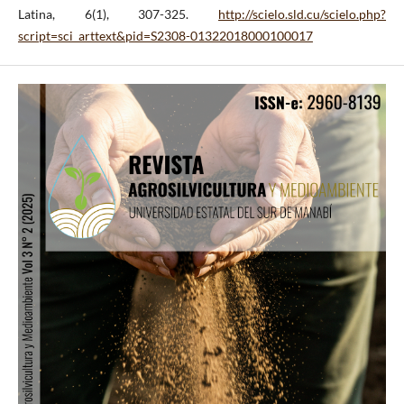
Latina, 6(1), 307-325.
http://scielo.sld.cu/scielo.php?
script=sci_arttext&pid=S2308-01322018000100017