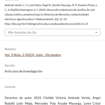
Andrade Varela, C. V., León Mejía, Ángel R., Arzube Mayorga, M. P., Ramírez Flores, L.
C., & Mejillón Domínguez, A. Y. (2025). Desarrollo embrionario de semillas de café
robusta (coffea canephora) bajo la influencia de diferentes conductividades
eléctricas.
Agrosilvicultura Y Medioambiente
,
3
(2), 15–23.
https://doi.org/10.47230/agrosilvicultura.medioambiente.v3.n2.2025.15-23
Más formatos de cita
Número
Vol. 3 Núm. 2 (2025): Julio - Diciembre
Sección
Artículos de Investigación
Licencia
Derechos de autor 2026 Clotilde Victoria Andrade Varela, Ángel
Rodolfo León Mejía, Mercedes Pola Arzube Mayorga, Lenni Crisol