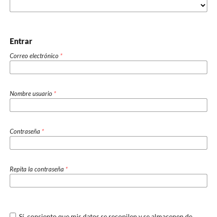
Entrar
Correo electrónico
*
Nombre usuario
*
Contraseña
*
Repita la contraseña
*
Sí, consiento que mis datos se recopilen y se almacenen de