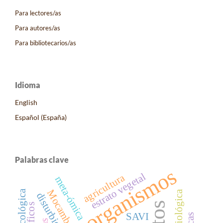
Para lectores/as
Para autores/as
Para bibliotecarios/as
Idioma
English
Español (España)
Palabras clave
microorganismos
estrato vegetal
agricultura
meta-ómica
Mocambo
disturbios
SAVI