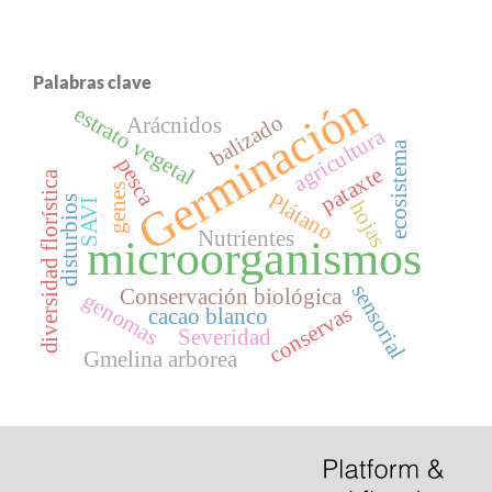
Palabras clave
Germinación
estrato vegetal
balizado
Arácnidos
agricultura
ecosistema
pesca
pataxte
diversidad florística
genes
Plátano
disturbios
hojas
SAVI
Nutrientes
microorganismos
sensorial
Conservación biológica
genomas
conservas
cacao blanco
Severidad
Gmelina arborea