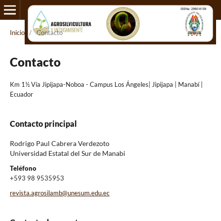
Inicio
/
Contacto
Contacto
Km 1½ Vía Jipijapa-Noboa - Campus Los Ángeles| Jipijapa | Manabí |
Ecuador
Contacto principal
Rodrigo Paul Cabrera Verdezoto
Universidad Estatal del Sur de Manabi
Teléfono
+593 98 9535953
revista.agrosilamb@unesum.edu.ec