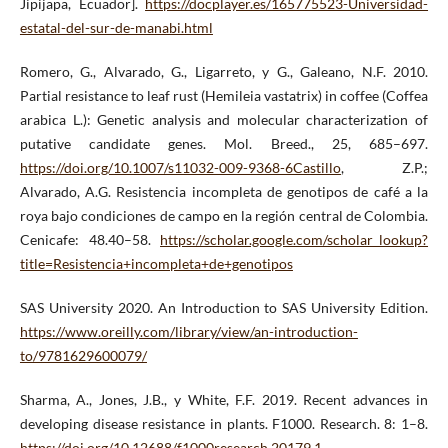
Jipijapa, Ecuador].
https://docplayer.es/165775523-Universidad-
estatal-del-sur-de-manabi.html
Romero, G., Alvarado, G., Ligarreto, y G., Galeano, N.F. 2010.
Partial resistance to leaf rust (Hemileia vastatrix) in coffee (Coffea
arabica L.): Genetic analysis and molecular characterization of
putative candidate genes. Mol. Breed., 25, 685–697.
https://doi.org/10.1007/s11032-009-9368-6Castillo
, Z.P.;
Alvarado, A.G. Resistencia incompleta de genotipos de café a la
roya bajo condiciones de campo en la región central de Colombia.
Cenicafe: 48.40–58.
https://scholar.google.com/scholar_lookup?
title=Resistencia+incompleta+de+genotipos
SAS University 2020. An Introduction to SAS University Edition.
https://www.oreilly.com/library/view/an-introduction-
to/9781629600079/
Sharma, A., Jones, J.B., y White, F.F. 2019. Recent advances in
developing disease resistance in plants. F1000. Research. 8: 1–8.
https://doi.org/10.12688/f1000research.20179.1