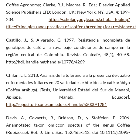
Coffee Agronomy; Clarke, R.J., Macrae, R., Eds.; Elsevier Applied
Science Publishers LTD: London, UK; New York, NY, USA, 4: 199–
234.
https://scholar.google.com/scholar_lookup?
title=Principles+and+practice+of+coffee+breeding+for+resistance+
Castillo, J., & Alvarado, G. 1997. Resistencia incompleta de
genotipos de café a la roya bajo condiciones de campo en la
región central de Colombia. Revista Cenicafé, 48(1), 40–58.
http://hdl. handle.net/handle/10778/4269
Chilan, L. L. 2018. Análisis de la tolerancia a la presencia de cuatro
enfermedades foliares en 20 variedades e híbridos de café arábigo
(Coffea arábiga). [Tesis, Universidad Estatal del Sur de Manabí,
Jipijapa, Manabí, Ecuador].
http://repositorio.unesum.edu.ec/handle/53000/1281
Davis, A., Govaerts, R., Bridson, D., y Stoffelen, P. 2006.
Anannotated taxon omiccon spectus of the genus Coffea
(Rubiaceae). Bot. J. Linn. Soc. 152:465-512. doi:10.1111/j.1095-