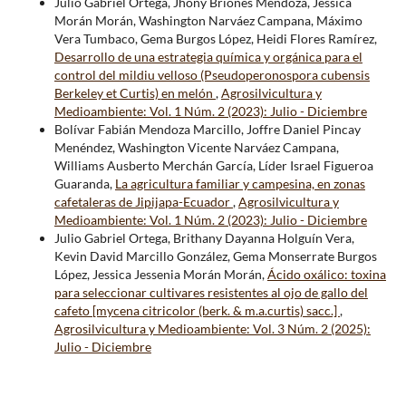
Julio Gabriel Ortega, Jhony Briones Mendoza, Jessica
Morán Morán, Washington Narváez Campana, Máximo
Vera Tumbaco, Gema Burgos López, Heidi Flores Ramírez,
Desarrollo de una estrategia química y orgánica para el
control del mildiu velloso (Pseudoperonospora cubensis
Berkeley et Curtis) en melón
,
Agrosilvicultura y
Medioambiente: Vol. 1 Núm. 2 (2023): Julio - Diciembre
Bolívar Fabián Mendoza Marcillo, Joffre Daniel Pincay
Menéndez, Washington Vicente Narváez Campana,
Williams Ausberto Merchán García, Líder Israel Figueroa
Guaranda,
La agricultura familiar y campesina, en zonas
cafetaleras de Jipijapa-Ecuador
,
Agrosilvicultura y
Medioambiente: Vol. 1 Núm. 2 (2023): Julio - Diciembre
Julio Gabriel Ortega, Brithany Dayanna Holguín Vera,
Kevin David Marcillo González, Gema Monserrate Burgos
López, Jessica Jessenia Morán Morán,
Ácido oxálico: toxina
para seleccionar cultivares resistentes al ojo de gallo del
cafeto [mycena citricolor (berk. & m.a.curtis) sacc.]
,
Agrosilvicultura y Medioambiente: Vol. 3 Núm. 2 (2025):
Julio - Diciembre