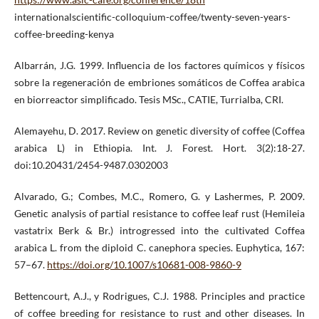
internationalscientific-colloquium-coffee/twenty-seven-years-
coffee-breeding-kenya
Albarrán, J.G. 1999. Influencia de los factores químicos y físicos
sobre la regeneración de embriones somáticos de Coffea arabica
en biorreactor simplificado. Tesis MSc., CATIE, Turrialba, CRI.
Alemayehu, D. 2017. Review on genetic diversity of coffee (Coffea
arabica L) in Ethiopia. Int. J. Forest. Hort. 3(2):18-27.
doi:10.20431/2454-9487.0302003
Alvarado, G.; Combes, M.C., Romero, G. y Lashermes, P. 2009.
Genetic analysis of partial resistance to coffee leaf rust (Hemileia
vastatrix Berk & Br.) introgressed into the cultivated Coffea
arabica L. from the diploid C. canephora species. Euphytica, 167:
57–67.
https://doi.org/10.1007/s10681-008-9860-9
Bettencourt, A.J., y Rodrigues, C.J. 1988. Principles and practice
of coffee breeding for resistance to rust and other diseases. In