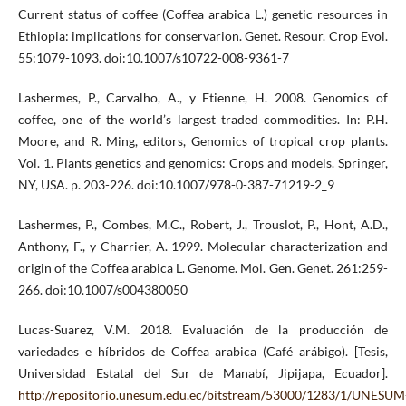
Current status of coffee (Coffea arabica L.) genetic resources in
Ethiopia: implications for conservarion. Genet. Resour. Crop Evol.
55:1079-1093. doi:10.1007/s10722-008-9361-7
Lashermes, P., Carvalho, A., y Etienne, H. 2008. Genomics of
coffee, one of the world’s largest traded commodities. In: P.H.
Moore, and R. Ming, editors, Genomics of tropical crop plants.
Vol. 1. Plants genetics and genomics: Crops and models. Springer,
NY, USA. p. 203-226. doi:10.1007/978-0-387-71219-2_9
Lashermes, P., Combes, M.C., Robert, J., Trouslot, P., Hont, A.D.,
Anthony, F., y Charrier, A. 1999. Molecular characterization and
origin of the Coffea arabica L. Genome. Mol. Gen. Genet. 261:259-
266. doi:10.1007/s004380050
Lucas-Suarez, V.M. 2018. Evaluación de la producción de
variedades e híbridos de Coffea arabica (Café arábigo). [Tesis,
Universidad Estatal del Sur de Manabí, Jipijapa, Ecuador].
http://repositorio.unesum.edu.ec/bitstream/53000/1283/1/UNESUM