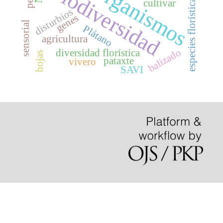
microorganismos
Biodiversidad
especies florísticas
cultivar
disturbios
genes
sensorial
Plátano
agricultura
balizado
diversidad florística
hojas
pataxte
vivero
SAVI