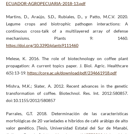
ECUADOR-AGROPECUARIA-2018-13.pdf
Martins, D., Araújo, S.D., Rubiales, D., y Patto, M.C.V. 2020.
Legume crops and biotrophic pathogen interactions: A
continuous cross-talk of a multilayered array of defense
mechanisms. Plants 9: 1460.
https://doi.org/10.3390/plants9111460
Melese, K. 2016. The role of biotechnology on coffee plant
propagation: A current topics paper. J. Biol. Agric. Healthcare
6(5):13-19.
https://core.ac.uk/download/pdf/234661918.pdf
Mishra, M.K.; Slater, A. 2012. Recent advances in the genetic
transformation of coffee. Biotechnol. Res. Int. 2012:580857.
doi:10.1155/2012/580857
Parrales, G.T. 2018. Determinación de las características
morfológicas de 20 variedades e híbridos de café arábigo de alto
valor genético. [Tesis, Universidad Estatal del Sur de Manabí,