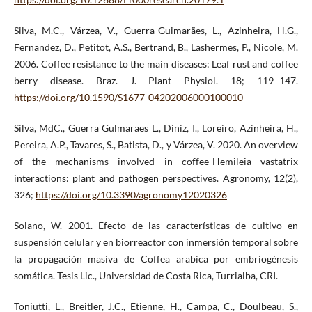
Silva, M.C., Várzea, V., Guerra-Guimarães, L., Azinheira, H.G.,
Fernandez, D., Petitot, A.S., Bertrand, B., Lashermes, P., Nicole, M.
2006. Coffee resistance to the main diseases: Leaf rust and coffee
berry disease. Braz. J. Plant Physiol. 18; 119–147.
https://doi.org/10.1590/S1677-04202006000100010
Silva, MdC., Guerra Gulmaraes L., Diniz, I., Loreiro, Azinheira, H.,
Pereira, A.P., Tavares, S., Batista, D., y Várzea, V. 2020. An overview
of the mechanisms involved in coffee-Hemileia vastatrix
interactions: plant and pathogen perspectives. Agronomy, 12(2),
326;
https://doi.org/10.3390/agronomy12020326
Solano, W. 2001. Efecto de las características de cultivo en
suspensión celular y en biorreactor con inmersión temporal sobre
la propagación masiva de Coffea arabica por embriogénesis
somática. Tesis Lic., Universidad de Costa Rica, Turrialba, CRI.
Toniutti, L., Breitler, J.C., Etienne, H., Campa, C., Doulbeau, S.,