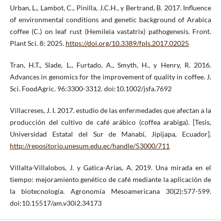
Urban, L., Lambot, C., Pinilla, J.C.H., y Bertrand, B. 2017. Influence
of environmental conditions and genetic background of Arabica
coffee (C.) on leaf rust (Hemileia vastatrix) pathogenesis. Front.
Plant Sci. 8: 2025.
https://doi.org/10.3389/fpls.2017.02025
Tran, H.T., Slade, L., Furtado, A., Smyth, H., y Henry, R. 2016.
Advances in genomics for the improvement of quality in coffee. J.
Sci. FoodAgric. 96:3300-3312. doi:10.1002/jsfa.7692
Villacreses, J. I. 2017. estudio de las enfermedades que afectan a la
producción del cultivo de café arábico (coffea arabiga). [Tesis,
Universidad Estatal del Sur de Manabí, Jipijapa, Ecuador].
http://repositorio.unesum.edu.ec/handle/53000/711
Villalta-Villalobos, J. y Gatica-Arias, A. 2019. Una mirada en el
tiempo: mejoramiento genético de café mediante la aplicación de
la biotecnología. Agronomía Mesoamericana 30(2):577-599.
doi:10.15517/am.v30i2.34173