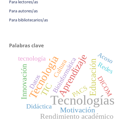
Para lectores/as
Para autores/as
Para bibliotecarios/as
Palabras clave
Acoso
Aprendizaje
Tecnología
tecnología
Bioinformática
Cultura
Educación
Redes
Innovación
Datos
DICOM
TIC
PACS
Tecnologías
Didáctica
Motivación
Rendimiento académico