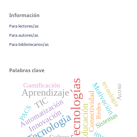
Información
Para lectores/as
Para autores/as
Para bibliotecarios/as
Palabras clave
Tecnologías
tecnología
Motivación
Gamificación
Acoso
Aprendizaje
Conectividad
TIC
Automatización
Redes
Educación
PACS
Innovación
Tecnología
Sistemas
Cultura