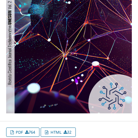
PDF
764
HTML
32