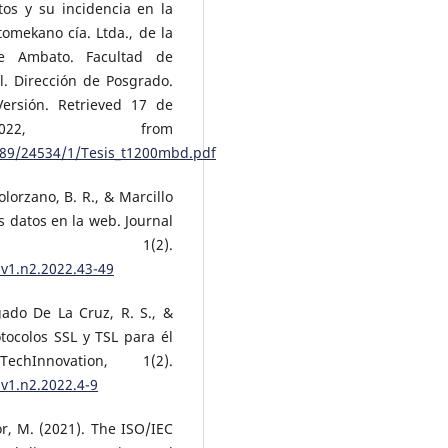
os y su incidencia en la
omekano cía. Ltda., de la
e Ambato. Facultad de
l. Dirección de Posgrado.
ersión. Retrieved 17 de
22, from
6789/24534/1/Tesis_t1200mbd.pdf
olorzano, B. R., & Marcillo
s datos en la web. Journal
n, 1(2).
.v1.n2.2022.43-49
gado De La Cruz, R. S., &
otocolos SSL y TSL para él
hInnovation, 1(2).
.v1.n2.2022.4-9
or, M. (2021). The ISO/IEC