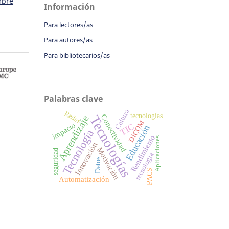
mbre
Información
Para lectores/as
Para autores/as
Para bibliotecarios/as
Palabras clave
Cultura
Redes
tecnologías
Conectividad
Aprendizaje
Tecnologías
DICOM
impacto
TIC
Educación
Tecnología
Rendimiento
Aplicaciones
Innovación
Motivación
seguridad
tecnología
Datos
PACS
Automatización