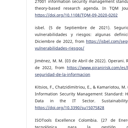
27001 information security management standar
theory-based research agenda. In TQM Jour
https://doi.org/10.1108/TQM-09-2020-0202
isbel. (5 de Septiembre de 2021). Seguri
vulnerabilidades y riesgos: algunas defini
Diciembre de 2022, from
https://isbel.com/seg
vulnerabilidades-riesgos/
Jiménez, M. M. (03 de Abril de 2022). Operani. 
de 2022, from
https://www.piranirisk.com/es/
seguridad-de-la-informacion
Kitsios, F., Chatzidimitriou, E., & Kamariotou, M
Information Security Management Standard: H
Data in the IT Sector. Sustainability 
https://doi.org/10.3390/su15075828
ISOTools Excellence Colombia. (27 de Ener
tecnológica para la gestión d