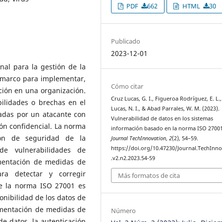
PDF
662
HTML
30
Publicado
2023-12-01
al para la gestión de la
n marco para implementar,
Cómo citar
ción en una organización.
Cruz Lucas, G. I., Figueroa Rodríguez, E. L.
bilidades o brechas en el
Lucas, N. I., & Abad Parrales, W. M. (2023).
adas por un atacante con
Vulnerabilidad de datos en los sistemas
ión confidencial. La norma
información basado en la norma ISO 27001
ón de seguridad de la
Journal TechInnovation
,
2
(2), 54–59.
https://doi.org/10.47230/Journal.TechInn
 de vulnerabilidades de
.v2.n2.2023.54-59
ementación de medidas de
ra detectar y corregir
Más formatos de cita
de la norma ISO 27001 es
ponibilidad de los datos de
lementación de medidas de
Número
e datos, la autenticación