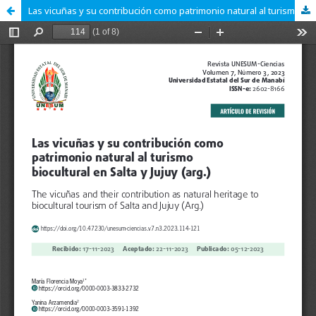
Las vicuñas y su contribución como patrimonio natural al turismo biocultural en Salta y Jujuy (arg.)