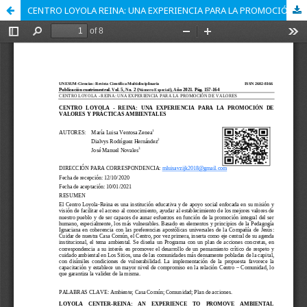
CENTRO LOYOLA REINA: UNA EXPERIENCIA PARA LA PROMOCIÓN DE VALORES Y PRÁCTICAS AMBIENTALES