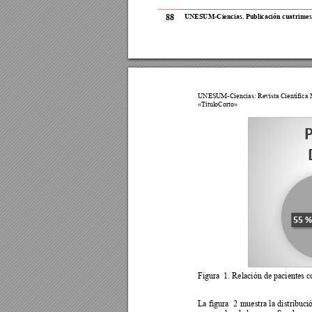
88
UNESUM-Ciencia
s.
Publicació
n cuatrimest
UNESUM-Ciencia
s: Revista Científica
«TituloCorto
»
55 
Figura  1. Relación de pacientes c
La 
figura 
2 
muestra 
la 
distribuci