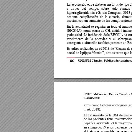
La asociación entr
e diabetes mellitus de 
tipo 2
a 
través 
del 
tiempo, 
sobre 
todo 
cuando 
hipertrigliceridemia,
(
García-Compeán, 
2013 
p
ser 
una  complicac
ión 
de 
la 
ci
rrosis, 
denomi
asocian con un aumento de las complicaciones
En 
la 
actualidad 
se 
registra 
en 
todo 
el 
mundo
(EHGNA)  como causa d
e CH, entidad 
indiso
y 
obesidad. La 
incidencia de 
la 
E
HGNA 
ha a
u
crecimiento 
de 
l
a 
obesidad 
y 
el
sobrepeso
emergentes, situación también presente en Ecu
Estudios realizados 
en el 2018 de 
“Causas de c
social 
de Jipijapa 
Manabí”, de
mostraron 
que 
la
86
UNESUM-Ciencia
s.
Publicació
n cuatrimest
UNESUM-Ciencia
s: Revista Científica
«TituloCorto
»
virus c
omo fac
tores etiológicos, 
a
, 2018). 
at al
El 
tratamiento 
de 
la 
DM 
del 
pacie
de los pacientes tiene malnutrición
hepática 
avanzada; 
 la 
ma
yor 
pa
c)
en el hí
gado; 
 estos p
acientes ti
d)
al 
tratamiento 
posiblemente 
es 
baj