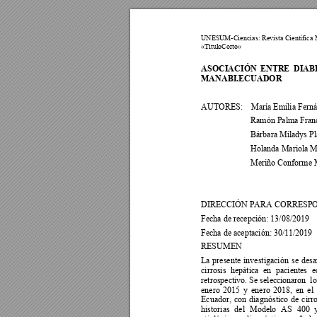
UNESUM-Ciencia
s: Revista Científica
«TituloCorto
»
ASOCIACIÓN 
ENTRE 
DIAB
MANABI.ECUADOR 
AUTORES:
María Emilia Ferná
Ramón Palma Fran
Bárbara Miladys Pl
Holanda Mariola M
Meriño Conforme M
DIRECCIÓN PARA CORRESPOND
Fecha de recepción: 13/08/2019 
Fecha de aceptación: 30/11/2019 
RESUMEN  
La 
presente 
investigación 
se 
desa
cirrosis 
hepática 
en 
pacientes 
e
retrospectivo. Se selec
cionaron  l
enero 
2015 
y 
enero 
2018, 
en 
el 
Ecuador, 
con 
dia
gnóstico 
de 
cirro
historias 
del 
Modelo 
AS 
400 