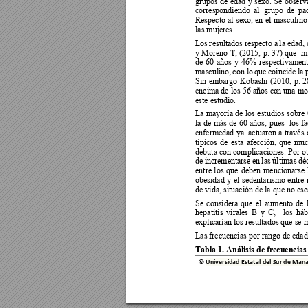
grupos 
de 
edad 
y s
exo. 
Se 
observ
correspondiendo 
al  grupo 
de 
pac
Respecto 
al 
sexo, 
en 
el 
masculino
las mujeres.  
Los 
r
esultados re
specto a 
la e
dad, 
y Mo
reno 
T, 
(2015, 
p.
37) 
que
m
de 
60 
años 
y
46% 
respectivament
masculino, 
con lo 
que 
coincide 
la 
Sin 
embargo 
Kobashi 
(2010, 
p. 
2
encima de los 56 años co
n una med
este estudio. 
La 
mayoría 
de 
los 
estudios 
sobre 
la 
de 
más 
de 
60 
años, 
pues 
los 
fa
enfermedad 
ya  
actuaron 
a 
través 
típicos 
de 
esta 
afección, 
que 
muc
debuta con complicaciones. 
Por ot
de 
incrementarse 
en 
las 
últimas 
déc
entre 
los 
que 
deben 
mencionarse 
obesidad 
y 
el 
sedentarismo 
entre 
de vida, situación de la que no esc
Se 
considera 
que 
el 
aum
ento 
de 
hepatitis 
virales 
B 
y
C, 
los 
háb
explicarían los resultados que se 
Las frecuencias por rango de edad
Tabla 1. Análisis de frecuencia
© 
Universidad Estatal del Sur de M
ana