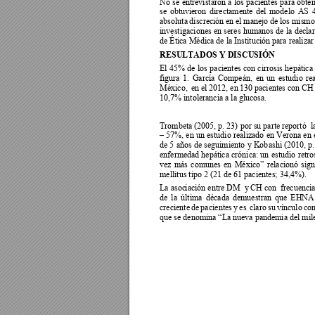
No 
se 
entrevistaron 
a 
los
pacientes 
para 
obte
se 
obtuvieron 
dir
ectamente 
del 
modelo 
AS 
absoluta 
discreción 
en e
l manejo 
de 
los mismo
investigaciones 
en 
seres 
humanos 
de 
la 
declar
de Ética Médica de la Institución para realizar 
RESULTADOS Y DISCUSIÓN 
El 
45% 
de 
los 
pacientes 
con 
cirrosis 
hepática 
figura 
1. 
García 
Compeán, 
en 
un 
estudio 
re
México,  
en el 
2012,
 en 
130 pacientes 
con CH
10,7% intolerancia a la glucosa.  
Trombeta (2005, p. 23) 
por su parte reportó  
l
 57%, 
en 
un 
estudio 
realizado 
en 
Verona en 
–
de 5 
años de 
seguimiento 
y 
Kob
ashi (2010, p.
enfermedad hepática 
crónica: un 
estudi
o 
retro
relacionó 
sign
vez 
más 
comunes 
en 
México” 
mellitus tipo 2 (21 de 61 pacientes; 34,4%). 
La asoc
iación entre DM  y
 CH con  frecuencia
de 
la 
última 
década 
demuestran 
que 
EHN
A
creciente 
de 
pa
cientes 
y 
es 
claro 
su 
vínculo 
con
que se denomina “La nueva pandemia del mile