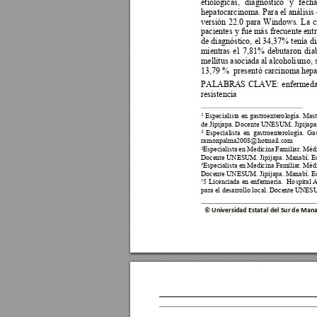
etiológicas, 
diagnóstico 
y
fecha
hepatocarcinoma. Par
a 
el 
análisis 
versión 
22.0 
para
Windows. 
La 
c
pacientes 
y fue 
más 
frec
uente entr
de diagnóstico, 
el 34,37
% tenía 
di
mientras 
el 
7,81% 
debutaron 
dia
mellitus asociada 
al alcoholismo, 
13,79 %  presentó carcinoma hepat
PALABRAS 
CLAVE
: 
e
nfermeda
resistencia 
Especialista 
en 
gastroentero
logía. 
Mast
1
de Jipijapa. Do
cente UNESUM. 
Jipijapa
Especialista 
e
n 
gastroenterol
ogía. 
Gas
2
ramonpalma2008
@hotmail.com
Especialista 
en Medicina 
Familiar. Méd
3
Docente UNESUM. Jip
ijapa. Manabí. E
4
Especialista en 
Medicina Familiar. Médi
Docente UNESUM. Jip
ijapa. Manabí. E
5
5 
Licenciada 
en 
enfermería. 
Ho
spital 
A
para el desarrollo 
local. Docente UNES
© 
Universidad Estatal del Sur de M
ana