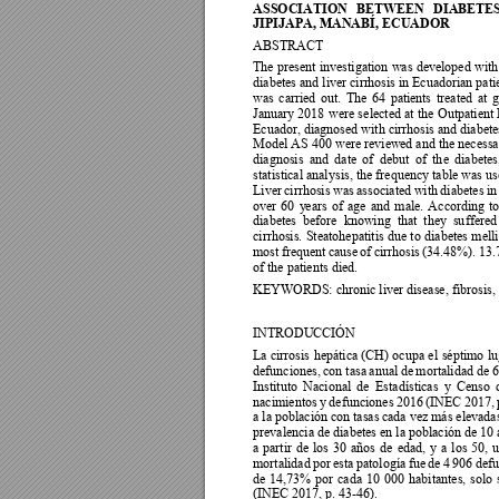
ASSOCIATION 
BETWEEN 
DIABETE
S
JIPIJAPA, MANABÍ, ECUADOR
ABSTRACT 
The 
present 
investi
gation 
was 
developed 
with
diabetes and liver cirr
hosis in Ecuadorian patie
was 
c
arried 
out. 
The 
64 
patie
nts 
treated 
at 
g
January 2018
were 
s
elected 
at 
the 
Outpatient 
Ecuador, diagnosed with cirrhosis and diabetes 
Model AS 400 were review
ed and the necessa
diagnosis 
and 
date 
of 
debut 
of 
th
e 
diabetes
statistical anal
ysis, the f
requency table 
was 
us
Liver 
c
irrhosis 
was 
associated 
with 
diabetes 
in
over 
60 
y
ears 
of 
age 
and 
male. 
A
ccording 
to
diabetes  before  knowing  that  the
y
  su
ffered
cirrhosis. 
Steatohepatitis 
due 
to 
diabetes 
melli
most 
frequent 
c
ause 
of 
cirrhosis 
(34.48%). 
13.
of the patients died. 
KEYWORDS: chronic liver disease, fibrosis, gl
INTRODUCCIÓN 
La 
cirrosis 
hepática 
(CH) 
ocupa
el 
séptimo
lu
defunciones, 
con tasa 
anual de 
mortalidad de 
6
Instituto 
Nacional 
de 
Es
tadísticas 
y
Censo 
nacimientos 
y 
de
funciones 
2016 
(
INEC 
2017, 
a la población con tasas c
ada vez más elevadas
prevalencia de diabetes en la población de 10 
a 
partir 
de 
los 
30 
años 
de 
edad, 
y 
a 
los 
50, 
u
mortalidad 
por 
esta 
patología 
fue 
de 
4 
906 
defu
de 
14,73% 
por 
cada 
10 
000 
habitantes, 
solo 
(INEC 2017, p. 43-46). 