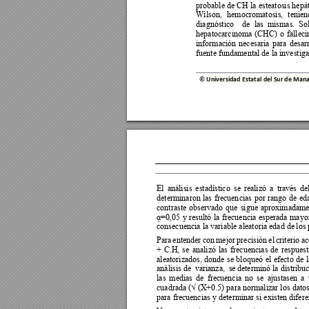
probable de 
CH
 l
a esteatosis hepá
Wilson, 
hemocromatosis, 
tenien
diagnóstico    de 
las  mismas.  S
o
hepatocarcinoma 
(CHC) 
o 
fallec
información 
necesaria 
para 
desarr
fuente fundamental de la investiga
© 
Universidad Estatal del Sur de M
ana
El 
análisis 
estadístico 
se 
realizó 
a 
través 
del
determinaron 
las 
frecuen
cias 
por 
rango 
de 
ed
contraste 
observado 
que 
sigue 
aproximadame
ᾳ=0,05 
y 
resultó 
la 
frecu
encia 
esperada 
ma
yo
consecuencia la variable aleatoria edad de
 los
Para 
entender 
con 
m
ejor 
precisión 
el 
criterio 
ac
+ 
C.H, 
se 
analizó 
las 
frecuencias 
de 
respuest
aleatorizados, 
donde 
se 
bloqueó 
el 
efecto 
de 
l
análisis de 
 varianza, 
 se 
determinó la distribu
las 
medias 
de 
frecuencia 
no 
se 
ajustasen 
a 
cuadrada (√ (X+0.5) 
para normalizar los 
datos
para frecuencias y determinar si existen difere