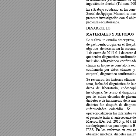
ingestión de alcohol (Tolman, 200
En 
el 
trabajo 
cotidiano 
en 
las 
consu
Social de Jipijapa, Manabí, se ma
presente investigación con el objet
pacientes ecuatorianos. 
DESARROLLO  
MATERIALES Y METODOS 
Se 
realizó 
un 
estudio 
desc
riptivo, 
de gastroenterología, 
en 
el 
Hospita
objetivo 
de 
dete
rminar 
la 
asociac
1 de enero de 2015 al 1 de enero 
que tenían 
diagnostico confirmado
inclusión 
(diagnóstico 
confirmado
clínica en la que se constató la ex
i
confirmada 
por 
datos  c
línicos 
y
corporal, diagnóstico confirmado 
Se 
revisaron 
las 
historias 
clínicas
sexo, fecha del 
diagnóstico de 
l
a 
datos 
de 
laboratorio, 
endoscópi
histológica. 
Se 
revisó 
el 
diagnosti
por 
las 
cifras 
elevadas 
d
e 
glicem
diabetes o 
de tratamiento de 
la mi
diabetes 
fue 
después 
de 
diagnost
enfermedades 
coincidió. 
Se 
operacionalizaron las 
diferentes 
va
el 
paciente 
tenía 
el 
antecedente 
de
Marconi
(Del 
Sol, 
2010, p. 
61). 
El
serología 
positiva para 
he
patitis B
IESS. 
En 
los 
enfermos 
en 
que 
no
obesidad 
mórbida, 
diabetes 
mellit