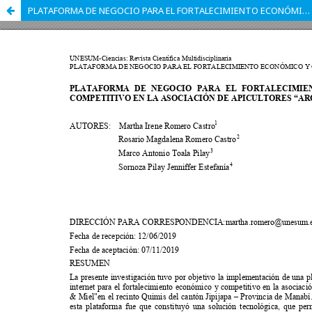
PLATAFORMA DE NEGOCIO PARA EL FORTALECIMIENTO ECONÓMICO Y COMPETITIVO EN LA ASOCIACIÓN DE APICULTORES â€œAROMA&MIELâ€