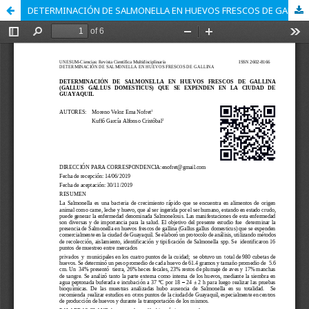
DETERMINACIÓN DE SALMONELLA EN HUEVOS FRESCOS DE GALLINA (GALLUS GALLUS DOMESTICUS) QUE SE EXPENDEN EN LA CIUDAD DE GUAYAQUIL