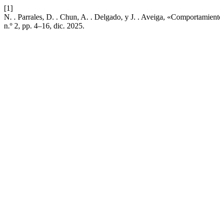
[1]
N. . Parrales, D. . Chun, A. . Delgado, y J. . Aveiga, «Comportamien
n.º 2, pp. 4–16, dic. 2025.