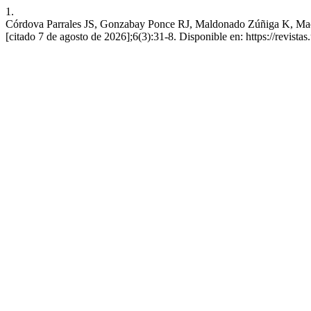
1.
Córdova Parrales JS, Gonzabay Ponce RJ, Maldonado Zúñiga K, Macía
[citado 7 de agosto de 2026];6(3):31-8. Disponible en: https://revist